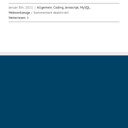
Januar 8th, 2021
|
Allgemein
,
Coding
,
Javascript
,
MySQL
,
für
Webwerkzeuge
|
Kommentare deaktiviert
MariaDB
Weiterlesen
mit
Schnittstelle
für
Reaktive
Programmierung