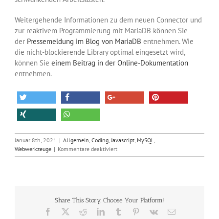
Weitergehende Informationen zu dem neuen Connector und
zur reaktivem Programmierung mit MariaDB können Sie
der
Pressemeldung im Blog von MariaDB
entnehmen. Wie
die nicht-blockierende Library optimal eingesetzt wird,
können Sie
einem Beitrag in der Online-Dokumentation
entnehmen.
Januar 8th, 2021
|
Allgemein
,
Coding
,
Javascript
,
MySQL
,
für
Webwerkzeuge
|
Kommentare deaktiviert
MariaDB
mit
Schnittstelle
für
Reaktive
Share This Story, Choose Your Platform!
Programmierung
Facebook
X
Reddit
LinkedIn
Tumblr
Pinterest
Vk
E-