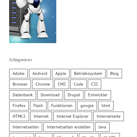
Schlagwörter
Adobe
Android
Apple
Betriebssystem
Blog
Browser
Chrome
CMS
Code
CSS
Datenbank
Download
Drupal
Entwickler
Firefox
Flash
Funktionen
google
html
HTML5
Internet
Internet Explorer
Internetseite
Internetseiten
Internetseiten erstellen
Java