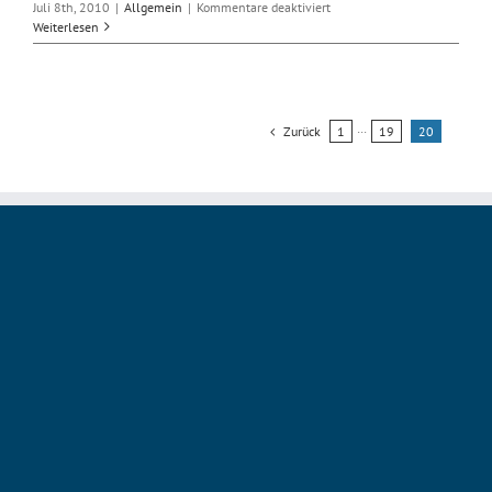
für
Juli 8th, 2010
|
Allgemein
|
Kommentare deaktiviert
HTML
Weiterlesen
5
zum
Ersten
Zurück
1
···
19
20