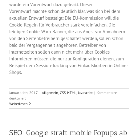
wurde ein Vorentwurf dazu geleakt. Dieser
Vorentwurf machte schon deutlich klar, was sich bei dem
aktuellen Entwurf bestätigt: Die EU-Kommission will die
Cookie-Regeln für Verbraucher stark vereinfachen. Die
leidigen Cookie-Warn-Banner, die aus Angst vor Abmahnern
von den Seitenbetreibern geschaltet werden, sollen schon
bald der Vergangenheit angehören. Betreiber von
Internetseiten sollen dann nicht mehr über Cookies
informieren müssen, die nur zur Konfiguration dienen, zum
Beispiel dem Session-Tracking von Einkaufskörben in Online-
Shops.
Januar 11th, 2017
|
Allgemein
,
CSS
,
HTML
,
Javascript
|
Kommentare
für
deaktiviert
Das
Weiterlesen
Ende
der
Cookie-
Warnungen
SEO: Google straft mobile Popups ab