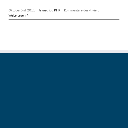
für
Oktober 3rd, 2011
|
Javascript
,
PHP
|
Kommentare deaktiviert
Neues
Weiterlesen
Javascript-
SDK
bei
Facebook