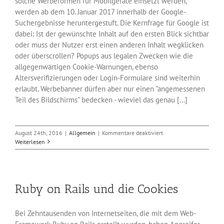
solche Werbeformen für Mobilgeräte einsetzt werden,
werden ab dem 10. Januar 2017 innerhalb der Google-
Suchergebnisse heruntergestuft. Die Kernfrage für Google ist
dabei: Ist der gewünschte Inhalt auf den ersten Blick sichtbar
oder muss der Nutzer erst einen anderen Inhalt wegklicken
oder überscrollen? Popups aus legalen Zwecken wie die
allgegenwärtigen Cookie-Warnungen, ebenso
Altersverifizierungen oder Login-Formulare sind weiterhin
erlaubt. Werbebanner dürfen aber nur einen "angemessenen
Teil des Bildschirms" bedecken - wieviel das genau [...]
für
August 24th, 2016
|
Allgemein
|
Kommentare deaktiviert
SEO:
Weiterlesen
Google
straft
mobile
Popups
Ruby on Rails und die Cookies
ab
Bei Zehntausenden von Internetseiten, die mit dem Web-