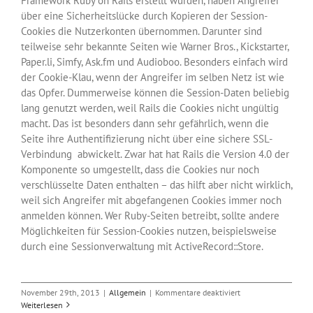
Framework Ruby on Rails erstellt wurden, haben Angreifer
über eine Sicherheitslücke durch Kopieren der Session-
Cookies die Nutzerkonten übernommen. Darunter sind
teilweise sehr bekannte Seiten wie Warner Bros., Kickstarter,
Paper.li, Simfy, Ask.fm und Audioboo. Besonders einfach wird
der Cookie-Klau, wenn der Angreifer im selben Netz ist wie
das Opfer. Dummerweise können die Session-Daten beliebig
lang genutzt werden, weil Rails die Cookies nicht ungültig
macht. Das ist besonders dann sehr gefährlich, wenn die
Seite ihre Authentifizierung nicht über eine sichere SSL-
Verbindung abwickelt. Zwar hat hat Rails die Version 4.0 der
Komponente so umgestellt, dass die Cookies nur noch
verschlüsselte Daten enthalten – das hilft aber nicht wirklich,
weil sich Angreifer mit abgefangenen Cookies immer noch
anmelden können. Wer Ruby-Seiten betreibt, sollte andere
Möglichkeiten für Session-Cookies nutzen, beispielsweise
durch eine Sessionverwaltung mit ActiveRecord::Store.
für
November 29th, 2013
|
Allgemein
|
Kommentare deaktiviert
Ruby
Weiterlesen