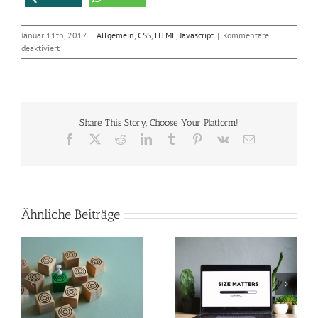
Januar 11th, 2017
|
Allgemein
,
CSS
,
HTML
,
Javascript
|
Kommentare
für
deaktiviert
Das
Ende
der
Cookie-
Warnungen
Share This Story, Choose Your Platform!
Facebook
X
Reddit
LinkedIn
Tumblr
Pinterest
Vk
E-
Mail
Ähnliche Beiträge
So verkleinerst du
Perfekte Video-
n
Bilder in Photoshop
Beleuchtung mit nur
und machst deine
zwei Lichtquellen