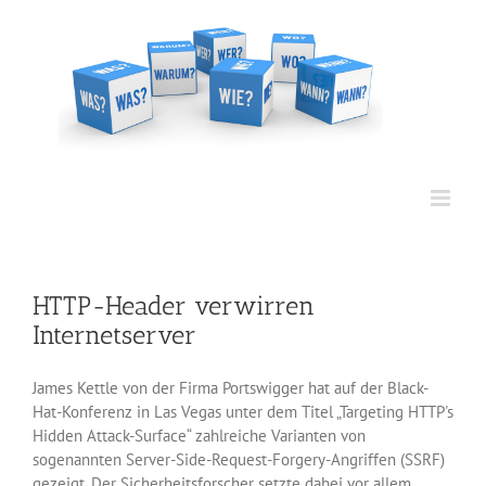
Zum
Inhalt
springen
HTTP-Header verwirren
Internetserver
James Kettle von der Firma Portswigger hat auf der Black-
Hat-Konferenz in Las Vegas unter dem Titel „Targeting HTTP's
Hidden Attack-Surface“ zahlreiche Varianten von
sogenannten Server-Side-Request-Forgery-Angriffen (SSRF)
gezeigt. Der Sicherheitsforscher setzte dabei vor allem