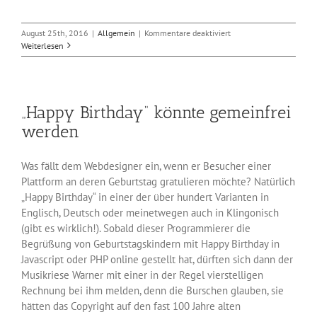
für
August 25th, 2016
|
Allgemein
|
Kommentare deaktiviert
Neue
Weiterlesen
.blog-
TLD
für
Blogger
„Happy Birthday“ könnte gemeinfrei
werden
Was fällt dem Webdesigner ein, wenn er Besucher einer
Plattform an deren Geburtstag gratulieren möchte? Natürlich
„Happy Birthday“ in einer der über hundert Varianten in
Englisch, Deutsch oder meinetwegen auch in Klingonisch
(gibt es wirklich!). Sobald dieser Programmierer die
Begrüßung von Geburtstagskindern mit Happy Birthday in
Javascript oder PHP online gestellt hat, dürften sich dann der
Musikriese Warner mit einer in der Regel vierstelligen
Rechnung bei ihm melden, denn die Burschen glauben, sie
hätten das Copyright auf den fast 100 Jahre alten