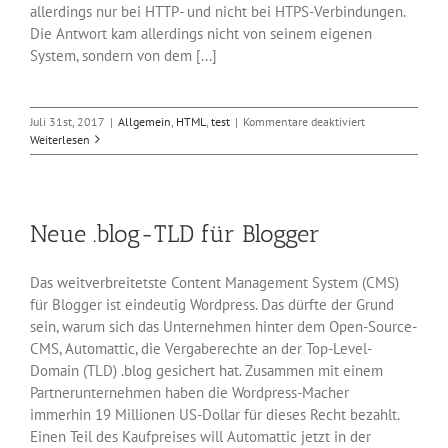
allerdings nur bei HTTP- und nicht bei HTPS-Verbindungen.
Die Antwort kam allerdings nicht von seinem eigenen
System, sondern von dem [...]
für
Juli 31st, 2017
|
Allgemein
,
HTML
,
test
|
Kommentare deaktiviert
HTTP-
Weiterlesen
Header
verwirren
Internetserver
Neue .blog-TLD für Blogger
Das weitverbreitetste Content Management System (CMS)
für Blogger ist eindeutig Wordpress. Das dürfte der Grund
sein, warum sich das Unternehmen hinter dem Open-Source-
CMS, Automattic, die Vergaberechte an der Top-Level-
Domain (TLD) .blog gesichert hat. Zusammen mit einem
Partnerunternehmen haben die Wordpress-Macher
immerhin 19 Millionen US-Dollar für dieses Recht bezahlt.
Einen Teil des Kaufpreises will Automattic jetzt in der