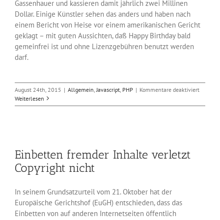
Gassenhauer und kassieren damit jährlich zwei Millinen
Dollar. Einige Künstler sehen das anders und haben nach
einem Bericht von Heise vor einem amerikanischen Gericht
geklagt – mit guten Aussichten, daß Happy Birthday bald
gemeinfrei ist und ohne Lizenzgebühren benutzt werden
darf.
für
August 24th, 2015
|
Allgemein
,
Javascript
,
PHP
|
Kommentare deaktiviert
„Happy
Weiterlesen
Birthday
könnte
gemeinf
werden
Einbetten fremder Inhalte verletzt
Copyright nicht
In seinem Grundsatzurteil vom 21. Oktober hat der
Europäische Gerichtshof (EuGH) entschieden, dass das
Einbetten von auf anderen Internetseiten öffentlich