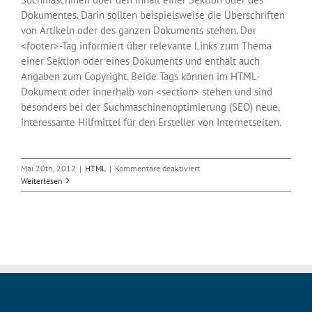
Dokumentes. Darin sollten beispielsweise die Überschriften
von Artikeln oder des ganzen Dokuments stehen. Der
<footer>-Tag informiert über relevante Links zum Thema
einer Sektion oder eines Dokuments und enthält auch
Angaben zum Copyright. Beide Tags können im HTML-
Dokument oder innerhalb von <section> stehen und sind
besonders bei der Suchmaschinenoptimierung (SEO) neue,
interessante Hilfmittel für den Ersteller von Internetseiten.
für
Mai 20th, 2012
|
HTML
|
Kommentare deaktiviert
HTML5
Weiterlesen
–
die
Tags
header
und
footer