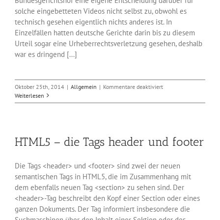
Bundesgerichtshof eine eigene Entscheidung darüber für
solche eingebetteten Videos nicht selbst zu, obwohl es
technisch gesehen eigentlich nichts anderes ist. In
Einzelfällen hatten deutsche Gerichte darin bis zu diesem
Urteil sogar eine Urheberrechtsverletzung gesehen, deshalb
war es dringend [...]
für
Oktober 25th, 2014
|
Allgemein
|
Kommentare deaktiviert
Einbetten
Weiterlesen
fremder
Inhalte
verletzt
Copyright
HTML5 – die Tags header und footer
nicht
Die Tags <header> und <footer> sind zwei der neuen
semantischen Tags in HTML5, die im Zusammenhang mit
dem ebenfalls neuen Tag <section> zu sehen sind. Der
<header>-Tag beschreibt den Kopf einer Section oder eines
ganzen Dokuments. Der Tag informiert insbesondere die
Suchmaschinen über den Inhalt einer Sektion oder des