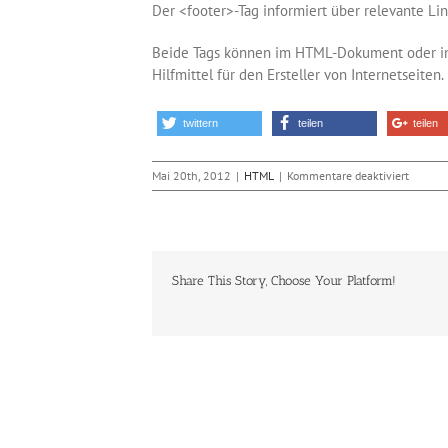
Der <footer>-Tag informiert über relevante L
Beide Tags können im HTML-Dokument oder inn
Hilfmittel für den Ersteller von Internetseiten.
twittern
teilen
teilen
für
Mai 20th, 2012
|
HTML
|
Kommentare deaktiviert
HTML5
–
die
Tags
header
Share This Story, Choose Your Platform!
und
footer
Ähnliche Beiträge