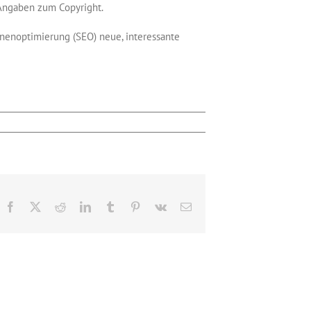
 Angaben zum Copyright.
enoptimierung (SEO) neue, interessante
Facebook
X
Reddit
LinkedIn
Tumblr
Pinterest
Vk
E-
Mail