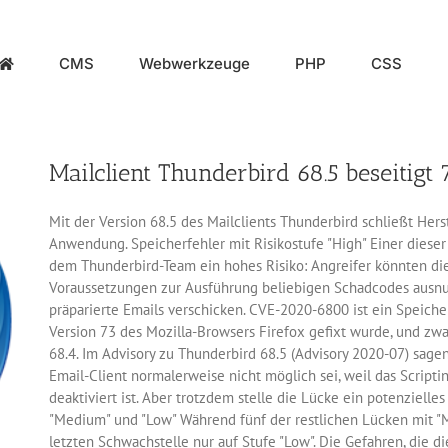
CMS
Webwerkzeuge
PHP
CSS
Mailclient Thunderbird 68.5 beseitigt
Mit der Version 68.5 des Mailclients Thunderbird schließt Hers
Anwendung. Speicherfehler mit Risikostufe "High" Einer dieser
dem Thunderbird-Team ein hohes Risiko: Angreifer könnten di
Voraussetzungen zur Ausführung beliebigen Schadcodes ausnu
präparierte Emails verschicken. CVE-2020-6800 ist ein Speicher
Version 73 des Mozilla-Browsers Firefox gefixt wurde, und zwa
68.4. Im Advisory zu Thunderbird 68.5 (Advisory 2020-07) sagen
Email-Client normalerweise nicht möglich sei, weil das Script
deaktiviert ist. Aber trotzdem stelle die Lücke ein potenzielles
"Medium" und "Low" Während fünf der restlichen Lücken mit "M
letzten Schwachstelle nur auf Stufe "Low". Die Gefahren, die di