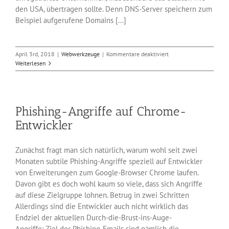
den USA, übertragen sollte. Denn DNS-Server speichern zum
Beispiel aufgerufene Domains [...]
für
April 3rd, 2018
|
Webwerkzeuge
|
Kommentare deaktiviert
Cloudflares
Weiterlesen
neue
DNS-
Server
sind
Phishing-Angriffe auf Chrome-
online
Entwickler
Zunächst fragt man sich natürlich, warum wohl seit zwei
Monaten subtile Phishing-Angriffe speziell auf Entwickler
von Erweiterungen zum Google-Browser Chrome laufen.
Davon gibt es doch wohl kaum so viele, dass sich Angriffe
auf diese Zielgruppe lohnen. Betrug in zwei Schritten
Allerdings sind die Entwickler auch nicht wirklich das
Endziel der aktuellen Durch-die-Brust-ins-Auge-
Angriffe: Ziel der Phishing-Emails sind nämlich die