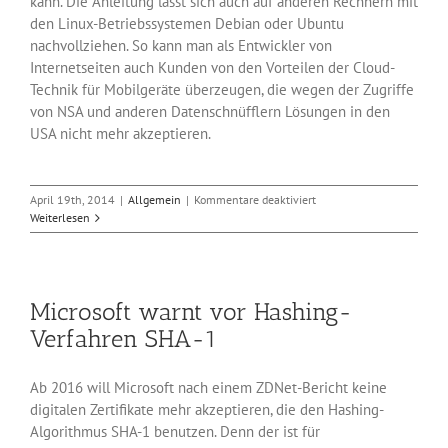
kann. Die Anleitung lässt sich auch auf anderen Rechnern mit
den Linux-Betriebssystemen Debian oder Ubuntu
nachvollziehen. So kann man als Entwickler von
Internetseiten auch Kunden von den Vorteilen der Cloud-
Technik für Mobilgeräte überzeugen, die wegen der Zugriffe
von NSA und anderen Datenschnüfflern Lösungen in den
USA nicht mehr akzeptieren.
für
April 19th, 2014
|
Allgemein
|
Kommentare deaktiviert
Alternative
Weiterlesen
zur
Dropbox-
Cloud
fürs
Microsoft warnt vor Hashing-
Heimnetzwerk
Verfahren SHA-1
Ab 2016 will Microsoft nach einem ZDNet-Bericht keine
digitalen Zertifikate mehr akzeptieren, die den Hashing-
Algorithmus SHA-1 benutzen. Denn der ist für