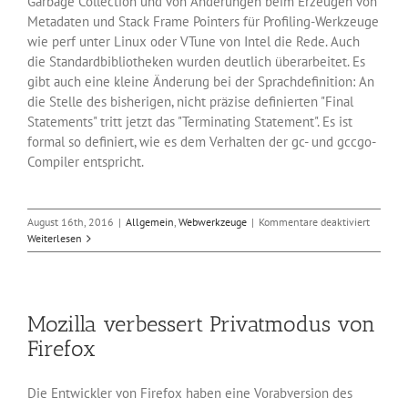
Garbage Collection und von Änderungen beim Erzeugen von
Metadaten und Stack Frame Pointers für Profiling-Werkzeuge
wie perf unter Linux oder VTune von Intel die Rede. Auch
die Standardbibliotheken wurden deutlich überarbeitet. Es
gibt auch eine kleine Änderung bei der Sprachdefinition: An
die Stelle des bisherigen, nicht präzise definierten "Final
Statements" tritt jetzt das "Terminating Statement". Es ist
formal so definiert, wie es dem Verhalten der gc- und gccgo-
Compiler entspricht.
für
August 16th, 2016
|
Allgemein
,
Webwerkzeuge
|
Kommentare deaktiviert
Neues
Weiterlesen
in
Google
Go
1.7
Mozilla verbessert Privatmodus von
Firefox
Die Entwickler von Firefox haben eine Vorabversion des