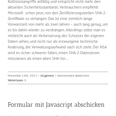
Kollisionsangriffe anfällig und entspricht nicht mehr den
aktuellen Sicherheitsstandards. Verbrauchern empfiehlt
Microsoft schon jetzt, von den Zertifizierungsstellen SHA-2-
Zertifikate zu verlangen. Das ist eine ziemlich lange
Vorwarnzeit von mehr als zwei Jahren – auch lang genug, um
es bis dahin wieder zu verdrängen. Allerdings sollte man es
vielleicht auch als Verbesserung des Schutzes der eigenen
Daten sehen, und nicht nur als erzwungene technische
Änderung, die Verwaltungsaufwand nach sich zieht. Der NSA
wird es sicher schwerer fallen, einen SHA-2-Datenstrom
mitzulesen als einen alten SHA-1er...
für
November 14th, 2013
|
Allgemein
|
Kommentare deaktiviert
Microsoft
Weiterlesen
warnt
vor
Hashing-
Verfahren
Formular mit Javascript abschicken
SHA-
1