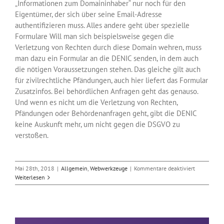
„Informationen zum Domaininhaber“ nur noch für den
Eigentümer, der sich über seine Email-Adresse
authentifizieren muss. Alles andere geht über spezielle
Formulare Will man sich beispielsweise gegen die
Verletzung von Rechten durch diese Domain wehren, muss
man dazu ein Formular an die DENIC senden, in dem auch
die nötigen Voraussetzungen stehen. Das gleiche gilt auch
für zivilrechtliche Pfändungen, auch hier liefert das Formular
Zusatzinfos. Bei behördlichen Anfragen geht das genauso.
Und wenn es nicht um die Verletzung von Rechten,
Pfändungen oder Behördenanfragen geht, gibt die DENIC
keine Auskunft mehr, um nicht gegen die DSGVO zu
verstoßen.
für
Mai 28th, 2018
|
Allgemein
,
Webwerkzeuge
|
Kommentare deaktiviert
Die
Weiterlesen
neue
Domainabf
der
DENIC