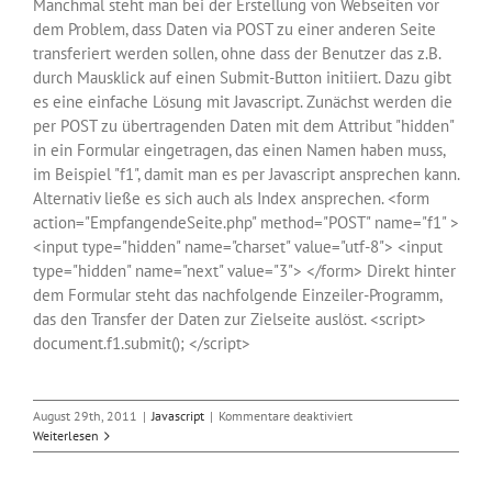
Manchmal steht man bei der Erstellung von Webseiten vor
dem Problem, dass Daten via POST zu einer anderen Seite
transferiert werden sollen, ohne dass der Benutzer das z.B.
durch Mausklick auf einen Submit-Button initiiert. Dazu gibt
es eine einfache Lösung mit Javascript. Zunächst werden die
per POST zu übertragenden Daten mit dem Attribut "hidden"
in ein Formular eingetragen, das einen Namen haben muss,
im Beispiel "f1", damit man es per Javascript ansprechen kann.
Alternativ ließe es sich auch als Index ansprechen. <form
action="EmpfangendeSeite.php" method="POST" name="f1" >
<input type="hidden" name="charset" value="utf-8"> <input
type="hidden" name="next" value="3"> </form> Direkt hinter
dem Formular steht das nachfolgende Einzeiler-Programm,
das den Transfer der Daten zur Zielseite auslöst. <script>
document.f1.submit(); </script>
für
August 29th, 2011
|
Javascript
|
Kommentare deaktiviert
Formular
Weiterlesen
mit
Javascript