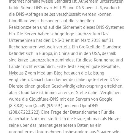
Internet normalerweise Standard ist. Außerdem unterstützen
beide Server DNS-over-HTTPS und DNS-over-TLS, wodurch
die DNS-Abfragen selbst verschlüsselt werden können.
Cloudflare weist besonders auf die schnellen
Reaktionszeiten und auf die Sicherheit dieses DNS-Systemes
hin. Die Server haben sehr geringe Latenzzeiten Das
Unternehmen hat den DNS-Dienst im März 2018 auf 31
Rechenzentren weltweit verteilt. Ein Großteil der Standorte
befindet sich in Europa, in China und in den USA, deshalb
sind kurze Latenzzeiten zumindest für diese Kontinente und
Länder nicht erstaunlich. Erste Tests zeigen gute Resultate.
Nykolas Z vom Medium-Blog hat auch die Leistung
verglichen. Danach kann keiner der dabei getesteten DNS-
Dienste einen großen Geschwindigkeitsvorsprung erreichen,
aber Cloudflare ist immer an erster Stelle dabei. Verglichen
wurde die Cloudflare-DNS mit den Servern von Google
(8.8.8.8), von Quad9 (9.9.9.9 ) und von OpenDNS
(208.67.222.222). Eine Frage der Datensicherheit Für die
dauerhafte Nutzung stellt sich die Frage, ob man als Nutzer
seine über das Internet gesendeten Daten an ein
unreguliertes Unternehmen, insbesondere aus Staaten wie