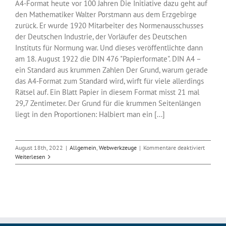
A4-Format heute vor 100 Jahren Die Initiative dazu geht auf
den Mathematiker Walter Porstmann aus dem Erzgebirge
zurück. Er wurde 1920 Mitarbeiter des Normenausschusses
der Deutschen Industrie, der Vorläufer des Deutschen
Instituts für Normung war. Und dieses veröffentlichte dann
am 18. August 1922 die DIN 476 "Papierformate". DIN A4 –
ein Standard aus krummen Zahlen Der Grund, warum gerade
das A4-Format zum Standard wird, wirft für viele allerdings
Rätsel auf. Ein Blatt Papier in diesem Format misst 21 mal
29,7 Zentimeter. Der Grund für die krummen Seitenlängen
liegt in den Proportionen: Halbiert man ein [...]
für
August 18th, 2022
|
Allgemein
,
Webwerkzeuge
|
Kommentare deaktiviert
100
Weiterlesen
Jahre
Papierf
DIN
A4