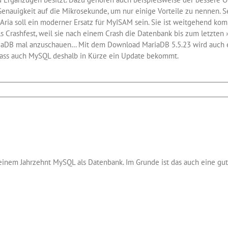
enauigkeit auf die Mikrosekunde, um nur einige Vorteile zu nennen. Seh
Aria soll ein moderner Ersatz für MyISAM sein. Sie ist weitgehend ko
 als Crashfest, weil sie nach einem Crash die Datenbank bis zum letzte
MariaDB mal anzuschauen… Mit dem Download MariaDB 5.5.23 wird auch e
 dass auch MySQL deshalb in Kürze ein Update bekommt.
aDB
zt
L
einem Jahrzehnt MySQL als Datenbank. Im Grunde ist das auch eine gut
tützt MySQL mehrere Engines, von denen InnoDB und MyISAM wohl die 
schen Speicherung der Tabellen fest. Dabei bietet der Typ InnoDB Tra
l die bessere Wahl. MyISAM ist beispielsweise dann vorzuziehen, wenn 
er Linux wird bis einschließlich Version 5.1 standardmäßig MyISAM be
hlen, trägt man in der Konfigurationsdatei my.cnf die Zeile default_