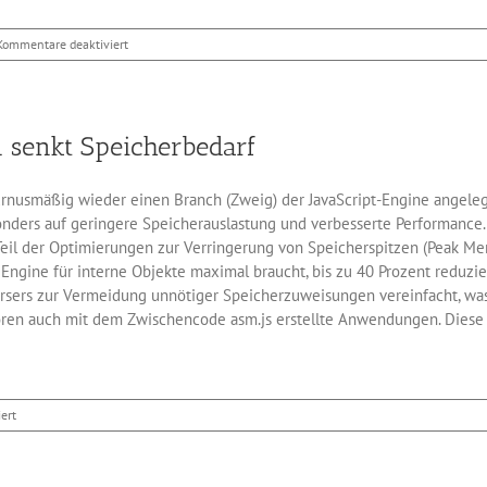
für
Kommentare deaktiviert
Projekt
Quantum:
Mozillas
künftige
 senkt Speicherbedarf
Browser-
Engine
nusmäßig wieder einen Branch (Zweig) der JavaScript-Engine angelegt.
nders auf geringere Speicherauslastung und verbesserte Performance.
eil der Optimierungen zur Verringerung von Speicherspitzen (Peak Me
 Engine für interne Objekte maximal braucht, bis zu 40 Prozent reduz
arsers zur Vermeidung unnötiger Speicherzuweisungen vereinfacht, wa
ören auch mit dem Zwischencode asm.js erstellte Anwendungen. Diese 
für
ert
Neue
Javascript
V8-