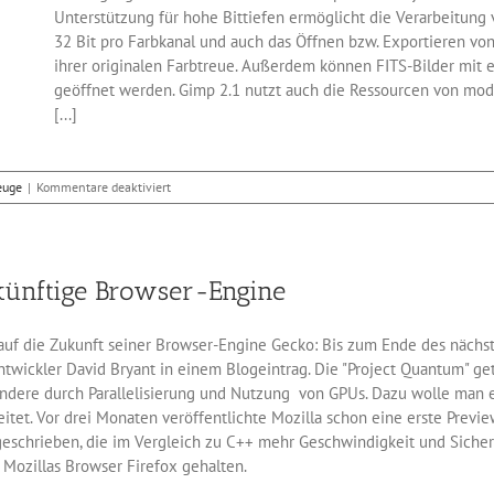
Unterstützung für hohe Bittiefen ermöglicht die Verarbeitung 
32 Bit pro Farbkanal und auch das Öffnen bzw. Exportieren von
ihrer originalen Farbtreue. Außerdem können FITS-Bilder mit e
geöffnet werden. Gimp 2.1 nutzt auch die Ressourcen von mod
[...]
für
euge
|
Kommentare deaktiviert
Die
freie
Bildbearbeitung
Gimp
künftige Browser-Engine
2.1
ist
fertig
 auf die Zukunft seiner Browser-Engine Gecko: Bis zum Ende des nächst
twickler David Bryant in einem Blogeintrag. Die "Project Quantum" ge
ondere durch Parallelisierung und Nutzung von GPUs. Dazu wolle ma
beitet. Vor drei Monaten veröffentlichte Mozilla schon eine erste Prev
eschrieben, die im Vergleich zu C++ mehr Geschwindigkeit und Sicherh
 Mozillas Browser Firefox gehalten.