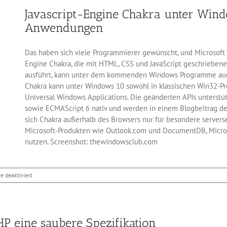
Version
Javascript-Engine Chakra unter Wind
senkt
Speicherbedarf
Anwendungen
Das haben sich viele Programmierer gewünscht, und Microsoft e
Engine Chakra, die mit HTML, CSS und JavaScript geschrieb
ausführt, kann unter dem kommenden Windows Programme auch
Chakra kann unter Windows 10 sowohl in klassischen Win32-P
Universal Windows Applications. Die geänderten APIs unterstü
sowie ECMAScript 6 nativ und werden in einem Blogbeitrag der
sich Chakra außerhalb des Browsers nur für besondere servers
Microsoft-Produkten wie Outlook.com und DocumentDB, Micro
nutzen. Screenshot: thewindowsclub.com
für
 deaktiviert
Javascript-
Engine
Chakra
unter
 eine saubere Spezifikation
Windows