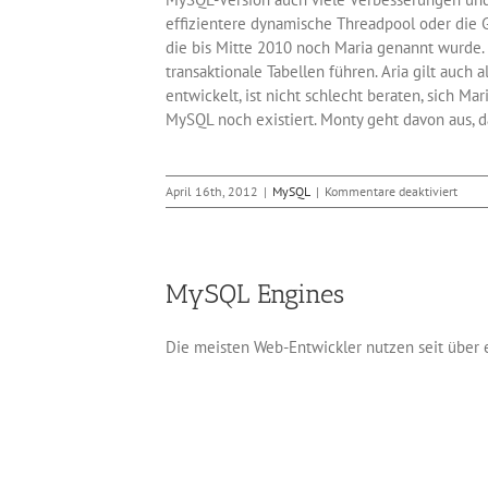
effizientere dynamische Threadpool oder die G
die bis Mitte 2010 noch Maria genannt wurde. 
transaktionale Tabellen führen. Aria gilt auch
entwickelt, ist nicht schlecht beraten, sich 
MySQL noch existiert. Monty geht davon aus,
für
April 16th, 2012
|
MySQL
|
Kommentare deaktiviert
Mari
5.5
erset
MySQ
MySQL Engines
Die meisten Web-Entwickler nutzen seit über 
Möglichkeiten eröffnet. Insbesondere unters
Engines legen die Art und Weise der physikali
optimaler Performance, ist also in aller Rege
will oder GIS-Dateien durchsuchen möchte. Unt
Möchte man als Vorgabe die InnoDB – Engine wä