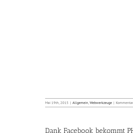
kra unter Windows 10
wendungen
bwerkzeuge
Mai 19th, 2015
|
Allgemein
,
Webwerkzeuge
|
Kommentare
Dank Facebook bekommt PHP