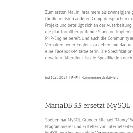
Zum ersten Mal in ihrer mehr als zwanzigjähri
für die meisten anderen Computersprachen exi
Projekt und beteiligt sich an der Ausarbeitung
die plattformübergreifende Standard-Implement
PHP-Engine bereit. Und auch die Community arb
Verhalten neuer Engines zu geben und dadurch
eine Facebook-Mitarbeiterin. Die Spezifikatio
erweitert. Allerdings ist die Spezifikation noc
für
Juli 31st, 2014
|
PHP
|
Kommentare deaktiviert
Dank
Facebook
bekommt
PHP
MariaDB 5.5 ersetzt MySQL
eine
saubere
Spezifikat
Soeben hat MySQL-Gründer Michael "Monty" Wide
Programmierer und Ersteller von Internetseiten
MySQL-Version auch viele Verbesserungen und