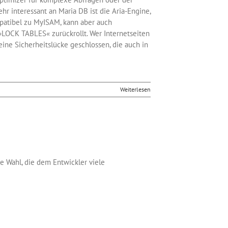
r interessant an Maria DB ist die Aria-Engine,
mpatibel zu MyISAM, kann aber auch
n »LOCK TABLES« zurückrollt. Wer Internetseiten
ine Sicherheitslücke geschlossen, die auch in
Weiterlesen
e Wahl, die dem Entwickler viele
wichtigsten und meist verwendeten sind. Die
nsaktionen und Foreign Key-Regeln bei
man eine Volltextsuche in der Tabelle machen
i der Anlage einer Tabelle ausgewählt.
storage_engine = InnoDB ein.