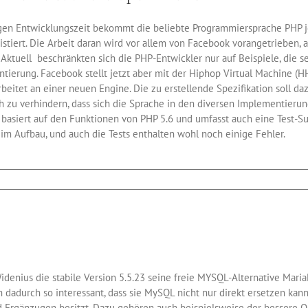
10
für
gen Entwicklungszeit bekommt die beliebte Programmiersprache PHP jetz
alle
Anwendungen
stiert. Die Arbeit daran wird vor allem von Facebook vorangetrieben,
. Aktuell beschränkten sich die PHP-Entwickler nur auf Beispiele, die 
ierung. Facebook stellt jetzt aber mit der Hiphop Virtual Machine (HH
eitet an einer neuen Engine. Die zu erstellende Spezifikation soll daz
 zu verhindern, dass sich die Sprache in den diversen Implementierun
n basiert auf den Funktionen von PHP 5.6 und umfasst auch eine Test-Su
h im Aufbau, und auch die Tests enthalten wohl noch einige Fehler.
ion
nius die stabile Version 5.5.23 seine freie MYSQL-Alternative MariaD
 dadurch so interessant, dass sie MySQL nicht nur direkt ersetzen kann,
 Ergänzugen besitzt. Dazu gehören auch beispielsweise der bessere O