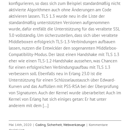
konfigurieren, so dass sich zum Beispiel standardmäßig nicht
aktivierte Algorithmen auch ohne Änderungen am Code
aktivieren lassen. TLS 1.3 wurde neu in die Liste der
standardmäßig unterstützten Versionen aufgenommen
wurde, dafür entfällt die Unterstützung für das veraltete SSL
3.0 vollständig. Um sicherzustellen, dass sich über veraltete
Middleboxen erfolgreich TLS-1.3-Verbindungen aufbauen
lassen, nutzen die Entwickler den sogenannten Middlebox-
Compatibility-Modus. Der lässt einen Handshake mit TLS 1.3
eher wie einen TLS-1.2-Handshake aussehen, was Chancen
für einen erfolgreichen Verbindungsaufbau mit TLS 1.3
verbessern soll. Ebenfalls neu in Erlang 23.0 ist die
Unterstützung für einen Schlüsselaustausch über Edward-
Kurven und das Auffüllen mit PSS-RSA bei der Überprüfung
von Signaturen. Auch der Kernel wurde überarbeitet Auch im
Kernel von Erlang hat sich einiges getan: Er hat unter
anderem mit dem [...]
Mai 14th, 2020
|
Coding
,
Sicherheit
,
Webwerkzeuge
|
Kommentare
für
deaktiviert