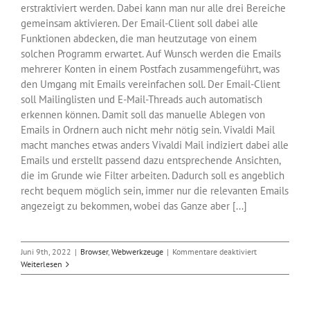
erstraktiviert werden. Dabei kann man nur alle drei Bereiche
gemeinsam aktivieren. Der Email-Client soll dabei alle
Funktionen abdecken, die man heutzutage von einem
solchen Programm erwartet. Auf Wunsch werden die Emails
mehrerer Konten in einem Postfach zusammengeführt, was
den Umgang mit Emails vereinfachen soll. Der Email-Client
soll Mailinglisten und E-Mail-Threads auch automatisch
erkennen können. Damit soll das manuelle Ablegen von
Emails in Ordnern auch nicht mehr nötig sein. Vivaldi Mail
macht manches etwas anders Vivaldi Mail indiziert dabei alle
Emails und erstellt passend dazu entsprechende Ansichten,
die im Grunde wie Filter arbeiten. Dadurch soll es angeblich
recht bequem möglich sein, immer nur die relevanten Emails
angezeigt zu bekommen, wobei das Ganze aber [...]
für
Juni 9th, 2022
|
Browser
,
Webwerkzeuge
|
Kommentare deaktiviert
Browser
Weiterlesen
Vivaldi
jetzt
mit