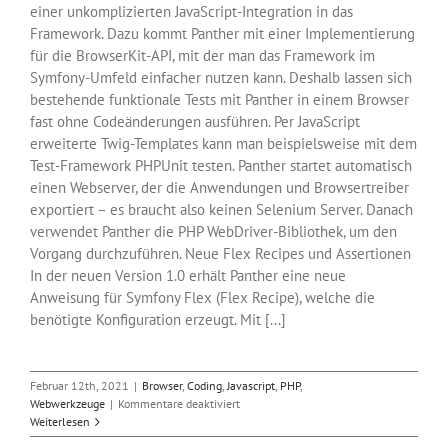
einer unkomplizierten JavaScript-Integration in das
Framework. Dazu kommt Panther mit einer Implementierung
für die BrowserKit-API, mit der man das Framework im
Symfony-Umfeld einfacher nutzen kann. Deshalb lassen sich
bestehende funktionale Tests mit Panther in einem Browser
fast ohne Codeänderungen ausführen. Per JavaScript
erweiterte Twig-Templates kann man beispielsweise mit dem
Test-Framework PHPUnit testen. Panther startet automatisch
einen Webserver, der die Anwendungen und Browsertreiber
exportiert – es braucht also keinen Selenium Server. Danach
verwendet Panther die PHP WebDriver-Bibliothek, um den
Vorgang durchzuführen. Neue Flex Recipes und Assertionen
In der neuen Version 1.0 erhält Panther eine neue
Anweisung für Symfony Flex (Flex Recipe), welche die
benötigte Konfiguration erzeugt. Mit [...]
Februar 12th, 2021
|
Browser
,
Coding
,
Javascript
,
PHP
,
für
Webwerkzeuge
|
Kommentare deaktiviert
PHP
Weiterlesen
und