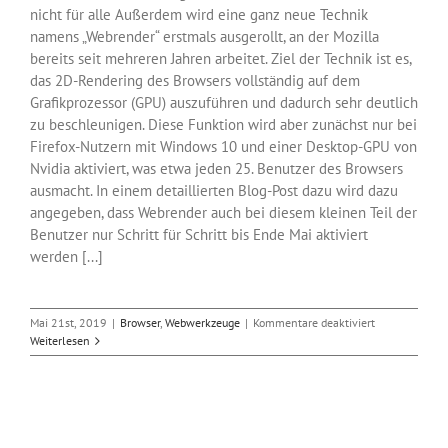
nicht für alle Außerdem wird eine ganz neue Technik
namens „Webrender“ erstmals ausgerollt, an der Mozilla
bereits seit mehreren Jahren arbeitet. Ziel der Technik ist es,
das 2D-Rendering des Browsers vollständig auf dem
Grafikprozessor (GPU) auszuführen und dadurch sehr deutlich
zu beschleunigen. Diese Funktion wird aber zunächst nur bei
Firefox-Nutzern mit Windows 10 und einer Desktop-GPU von
Nvidia aktiviert, was etwa jeden 25. Benutzer des Browsers
ausmacht. In einem detaillierten Blog-Post dazu wird dazu
angegeben, dass Webrender auch bei diesem kleinen Teil der
Benutzer nur Schritt für Schritt bis Ende Mai aktiviert
werden [...]
für
Mai 21st, 2019
|
Browser
,
Webwerkzeuge
|
Kommentare deaktiviert
Mehr
Weiterlesen
Speed:
Mozilla
hat
Firefox
67
veröffentlicht