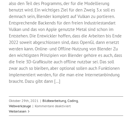
also den Teil des Programms, der für die Modellierung
benutzt wird. Ein wichtiges Ziel für den Zweig 3.x soll es
demnach sein, Blender komplett auf Vulkan zu portieren.
Entsprechende Backends für den freien Industriestandart
Vulkan und das von Apple genutzte Metal sind schon im
Entstehen. Die Entwickler hoffen, dass die Arbeiten bis Ende
2022 soweit abgeschlossen sind, dass OpenGL dann ersetzt
werden kann. Online- und Offline-Nutzung von Blender Zu
den wichtigsten Prinzipien von Blender gehöre es auch, dass
die freie 3D-Grafiksuite auch offline nutzbar sei. Das soll
zwar auch so bleiben, aber optional sollen auch Funktionen
implementiert werden, für die man eine Internetanbindung
braucht. Dazu gibt dann [...]
Oktober 29th, 2021
|
Bildbearbeitung
,
Coding
,
für
Webwerkzeuge
|
Kommentare deaktiviert
Blender
Weiterlesen
wird
von
OpenGL