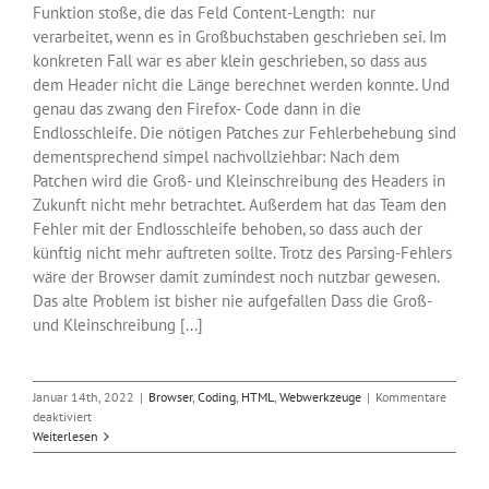
Funktion stoße, die das Feld Content-Length: nur
verarbeitet, wenn es in Großbuchstaben geschrieben sei. Im
konkreten Fall war es aber klein geschrieben, so dass aus
dem Header nicht die Länge berechnet werden konnte. Und
genau das zwang den Firefox- Code dann in die
Endlosschleife. Die nötigen Patches zur Fehlerbehebung sind
dementsprechend simpel nachvollziehbar: Nach dem
Patchen wird die Groß- und Kleinschreibung des Headers in
Zukunft nicht mehr betrachtet. Außerdem hat das Team den
Fehler mit der Endlosschleife behoben, so dass auch der
künftig nicht mehr auftreten sollte. Trotz des Parsing-Fehlers
wäre der Browser damit zumindest noch nutzbar gewesen.
Das alte Problem ist bisher nie aufgefallen Dass die Groß-
und Kleinschreibung [...]
Januar 14th, 2022
|
Browser
,
Coding
,
HTML
,
Webwerkzeuge
|
Kommentare
für
deaktiviert
Groß-
Weiterlesen
und
Kleinschreibung