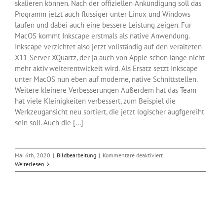
skalieren können. Nach der offiziellen Ankündigung soll das
Programm jetzt auch flüssiger unter Linux und Windows
laufen und dabei auch eine bessere Leistung zeigen. Für
MacOS kommt Inkscape erstmals als native Anwendung.
Inkscape verzichtet also jetzt vollständig auf den veralteten
X11-Server XQuartz, der ja auch von Apple schon lange nicht
mehr aktiv weiterentwickelt wird. Als Ersatz setzt Inkscape
unter MacOS nun eben auf moderne, native Schnittstellen.
Weitere kleinere Verbesserungen Außerdem hat das Team
hat viele Kleinigkeiten verbessert, zum Beispiel die
Werkzeugansicht neu sortiert, die jetzt logischer augfgereiht
sein soll. Auch die [...]
für
Mai 6th, 2020
|
Bildbearbeitung
|
Kommentare deaktiviert
Inkscape
Weiterlesen
veröffentlicht
Version
1.0