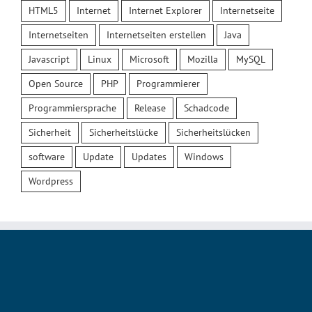
HTML5
Internet
Internet Explorer
Internetseite
Internetseiten
Internetseiten erstellen
Java
Javascript
Linux
Microsoft
Mozilla
MySQL
Open Source
PHP
Programmierer
Programmiersprache
Release
Schadcode
Sicherheit
Sicherheitslücke
Sicherheitslücken
software
Update
Updates
Windows
Wordpress