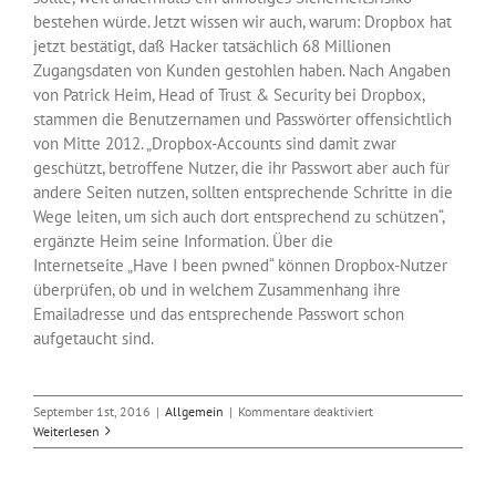
bestehen würde. Jetzt wissen wir auch, warum: Dropbox hat
jetzt bestätigt, daß Hacker tatsächlich 68 Millionen
Zugangsdaten von Kunden gestohlen haben. Nach Angaben
von Patrick Heim, Head of Trust & Security bei Dropbox,
stammen die Benutzernamen und Passwörter offensichtlich
von Mitte 2012. „Dropbox-Accounts sind damit zwar
geschützt, betroffene Nutzer, die ihr Passwort aber auch für
andere Seiten nutzen, sollten entsprechende Schritte in die
Wege leiten, um sich auch dort entsprechend zu schützen“,
ergänzte Heim seine Information. Über die
Internetseite „Have I been pwned“ können Dropbox-Nutzer
überprüfen, ob und in welchem Zusammenhang ihre
Emailadresse und das entsprechende Passwort schon
aufgetaucht sind.
für
September 1st, 2016
|
Allgemein
|
Kommentare deaktiviert
70
Weiterlesen
Millionen
Dropbox-
Zugangsdaten