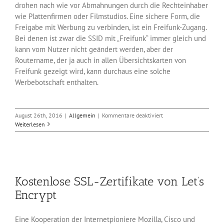
drohen nach wie vor Abmahnungen durch die Rechteinhaber
wie Plattenfirmen oder Filmstudios. Eine sichere Form, die
Freigabe mit Werbung zu verbinden, ist ein Freifunk-Zugang.
Bei denen ist zwar die SSID mit „Freifunk“ immer gleich und
kann vom Nutzer nicht geändert werden, aber der
Routername, der ja auch in allen Übersichtskarten von
Freifunk gezeigt wird, kann durchaus eine solche
Werbebotschaft enthalten.
für
August 26th, 2016
|
Allgemein
|
Kommentare deaktiviert
Störerhaftung
Weiterlesen
noch
nicht
gebannt
Kostenlose SSL-Zertifikate von Let’s
Encrypt
Eine Kooperation der Internetpioniere Mozilla, Cisco und