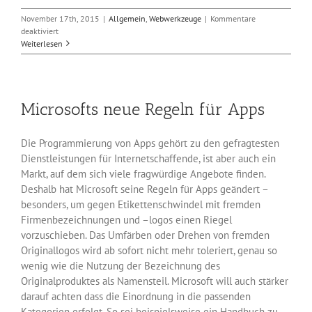
November 17th, 2015
|
Allgemein
,
Webwerkzeuge
|
Kommentare
für
deaktiviert
Kostenlose
Weiterlesen
SSL-
Zertifikate
von
Let’s
Microsofts neue Regeln für Apps
Encrypt
Die Programmierung von Apps gehört zu den gefragtesten
Dienstleistungen für Internetschaffende, ist aber auch ein
Markt, auf dem sich viele fragwürdige Angebote finden.
Deshalb hat Microsoft seine Regeln für Apps geändert –
besonders, um gegen Etikettenschwindel mit fremden
Firmenbezeichnungen und –logos einen Riegel
vorzuschieben. Das Umfärben oder Drehen von fremden
Originallogos wird ab sofort nicht mehr toleriert, genau so
wenig wie die Nutzung der Bezeichnung des
Originalproduktes als Namensteil. Microsoft will auch stärker
darauf achten dass die Einordnung in die passenden
Kategorien erfolgt. So sei beispielsweise ein Handbuch zu