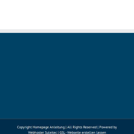
kritisc
Lücken
in
drei
Modul
von
Drupal
Copyright Homepage Anleitung | All Rights Reserved | Powered by
Webhoster Suleitec
|
GSL - Webseite erstellen lassen