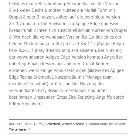
heißt es in der Beschreibung. Verwundbar sei die Version
8.x-1.x-dev. Deshalb sollten Nutzer, die Modal Form mit
Drupal 8 oder 9 nutzen, sollten auf die bereinigte Version
8.x-1.2 updaten. Die Advisories zu Apigee Edge und Easy
Breadcrumb richten sich ausschließlich an Nutzer von Drupal
8. Wer noch die verwundbare Version 8.x-1.x-dev eines der
beiden Module nutzt, sollte jetzt auf 8.x-1.12 (Apigee Edge)
bzw. 8.x-1.13 (Easy Breadcrumb) aktualisieren. Bei Nutzung
der verwundbaren Apigee Edge-Version könnten Angreifer
unbefugt Emailadressen aus anderen Drupal-Konten
einsehen, wenn einige Voraussetzungen (aktiviertes Apigee
Edge Teams-Submodul, Nutzerrolle mit "Manage team
members"-Erlaubnis) erfüllt sind. Bei Nutzung des
verwundbaren Easy Breadcrumb-Moduls sind unter
bestimmten Umständen Cross-Site-Scripting-Angriffe durch
Editor-Eingaben [...]
für
Juli 25th, 2020
|
CMS
,
Sicherheit
,
Webwerkzeuge
|
Kommentare deaktiviert
Update
Weiterlesen
gegen