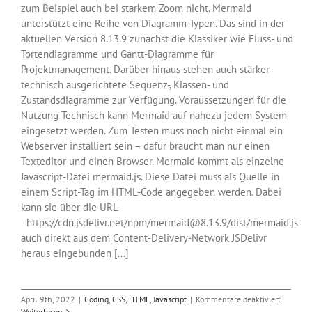
zum Beispiel auch bei starkem Zoom nicht. Mermaid
unterstützt eine Reihe von Diagramm-Typen. Das sind in der
aktuellen Version 8.13.9 zunächst die Klassiker wie Fluss- und
Tortendiagramme und Gantt-Diagramme für
Projektmanagement. Darüber hinaus stehen auch stärker
technisch ausgerichtete Sequenz-, Klassen- und
Zustandsdiagramme zur Verfügung. Voraussetzungen für die
Nutzung Technisch kann Mermaid auf nahezu jedem System
eingesetzt werden. Zum Testen muss noch nicht einmal ein
Webserver installiert sein – dafür braucht man nur einen
Texteditor und einen Browser. Mermaid kommt als einzelne
Javascript-Datei mermaid.js. Diese Datei muss als Quelle in
einem Script-Tag im HTML-Code angegeben werden. Dabei
kann sie über die URL
https://cdn.jsdelivr.net/npm/mermaid@8.13.9/dist/mermaid.js
auch direkt aus dem Content-Delivery-Network JSDelivr
heraus eingebunden [...]
für
April 9th, 2022
|
Coding
,
CSS
,
HTML
,
Javascript
|
Kommentare deaktiviert
Diagram
Weiterlesen