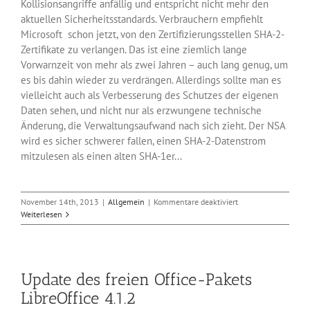
Kollisionsangriffe anfällig und entspricht nicht mehr den
aktuellen Sicherheitsstandards. Verbrauchern empfiehlt
Microsoft schon jetzt, von den Zertifizierungsstellen SHA-2-
Zertifikate zu verlangen. Das ist eine ziemlich lange
Vorwarnzeit von mehr als zwei Jahren – auch lang genug, um
es bis dahin wieder zu verdrängen. Allerdings sollte man es
vielleicht auch als Verbesserung des Schutzes der eigenen
Daten sehen, und nicht nur als erzwungene technische
Änderung, die Verwaltungsaufwand nach sich zieht. Der NSA
wird es sicher schwerer fallen, einen SHA-2-Datenstrom
mitzulesen als einen alten SHA-1er...
für
November 14th, 2013
|
Allgemein
|
Kommentare deaktiviert
Microsoft
Weiterlesen
warnt
vor
Hashing-
Verfahren
Update des freien Office-Pakets
SHA-
1
LibreOffice 4.1.2