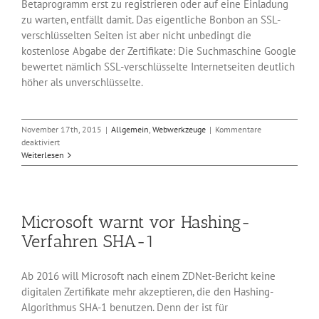
Betaprogramm erst zu registrieren oder auf eine Einladung
zu warten, entfällt damit. Das eigentliche Bonbon an SSL-
verschlüsselten Seiten ist aber nicht unbedingt die
kostenlose Abgabe der Zertifikate: Die Suchmaschine Google
bewertet nämlich SSL-verschlüsselte Internetseiten deutlich
höher als unverschlüsselte.
November 17th, 2015
|
Allgemein
,
Webwerkzeuge
|
Kommentare
für
deaktiviert
Kostenlose
Weiterlesen
SSL-
Zertifikate
von
Let’s
Microsoft warnt vor Hashing-
Encrypt
Verfahren SHA-1
Ab 2016 will Microsoft nach einem ZDNet-Bericht keine
digitalen Zertifikate mehr akzeptieren, die den Hashing-
Algorithmus SHA-1 benutzen. Denn der ist für