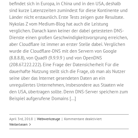
befindet sich in Europa, in China und in den USA, deshalb
sind kurze Latenzzeiten zumindest für diese Kontinente und
Länder nicht erstaunlich. Erste Tests zeigen gute Resultate.
Nykolas Z vom Medium-Blog hat auch die Leistung
verglichen. Danach kann keiner der dabei getesteten DNS-
Dienste einen großen Geschwindigkeitsvorsprung erreichen,
aber Cloudflare ist immer an erster Stelle dabei. Verglichen
wurde die Cloudflare-DNS mit den Servern von Google
(8.8.8.8), von Quad9 (9.9.9.9 ) und von OpenDNS
(208.67.222.222). Eine Frage der Datensicherheit Für die
dauerhafte Nutzung stellt sich die Frage, ob man als Nutzer
seine über das Internet gesendeten Daten an ein
unreguliertes Unternehmen, insbesondere aus Staaten wie
den USA, übertragen sollte. Denn DNS-Server speichern zum
Beispiel aufgerufene Domains [...]
für
April 3rd, 2018
|
Webwerkzeuge
|
Kommentare deaktiviert
Cloudflares
Weiterlesen
neue
DNS-