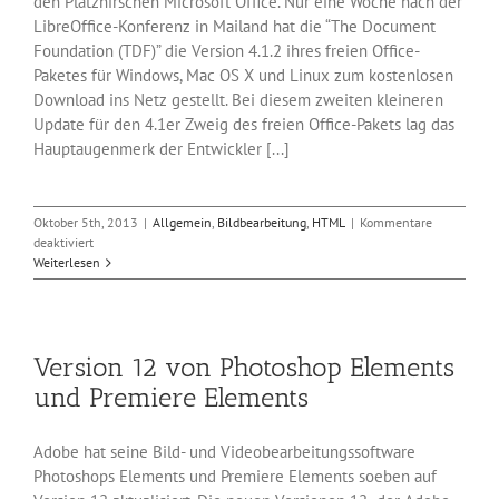
den Platzhirschen Microsoft Office. Nur eine Woche nach der
LibreOffice-Konferenz in Mailand hat die “The Document
Foundation (TDF)” die Version 4.1.2 ihres freien Office-
Paketes für Windows, Mac OS X und Linux zum kostenlosen
Download ins Netz gestellt. Bei diesem zweiten kleineren
Update für den 4.1er Zweig des freien Office-Pakets lag das
Hauptaugenmerk der Entwickler [...]
Oktober 5th, 2013
|
Allgemein
,
Bildbearbeitung
,
HTML
|
Kommentare
für
deaktiviert
Update
Weiterlesen
des
freien
Office-
Pakets
Version 12 von Photoshop Elements
LibreOffice
4.1.2
und Premiere Elements
Adobe hat seine Bild- und Videobearbeitungssoftware
Photoshops Elements und Premiere Elements soeben auf