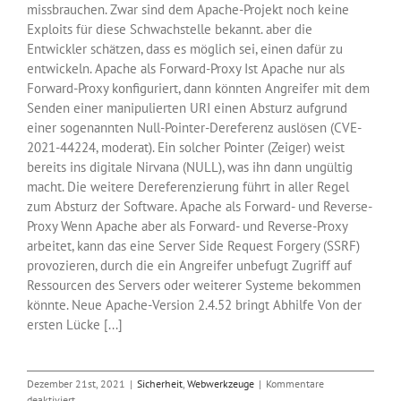
missbrauchen. Zwar sind dem Apache-Projekt noch keine
Exploits für diese Schwachstelle bekannt. aber die
Entwickler schätzen, dass es möglich sei, einen dafür zu
entwickeln. Apache als Forward-Proxy Ist Apache nur als
Forward-Proxy konfiguriert, dann könnten Angreifer mit dem
Senden einer manipulierten URI einen Absturz aufgrund
einer sogenannten Null-Pointer-Dereferenz auslösen (CVE-
2021-44224, moderat). Ein solcher Pointer (Zeiger) weist
bereits ins digitale Nirvana (NULL), was ihn dann ungültig
macht. Die weitere Dereferenzierung führt in aller Regel
zum Absturz der Software. Apache als Forward- und Reverse-
Proxy Wenn Apache aber als Forward- und Reverse-Proxy
arbeitet, kann das eine Server Side Request Forgery (SSRF)
provozieren, durch die ein Angreifer unbefugt Zugriff auf
Ressourcen des Servers oder weiterer Systeme bekommen
könnte. Neue Apache-Version 2.4.52 bringt Abhilfe Von der
ersten Lücke [...]
Dezember 21st, 2021
|
Sicherheit
,
Webwerkzeuge
|
Kommentare
für
deaktiviert