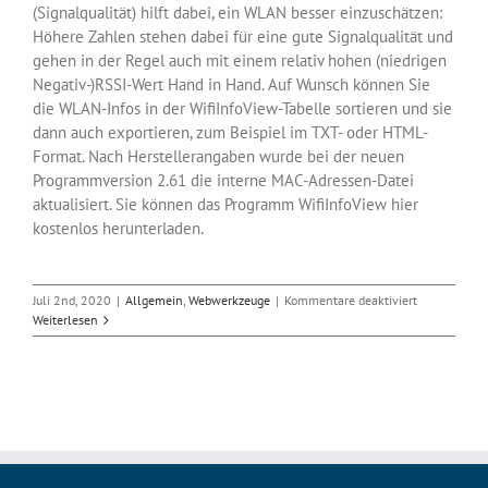
(Signalqualität) hilft dabei, ein WLAN besser einzuschätzen:
Höhere Zahlen stehen dabei für eine gute Signalqualität und
gehen in der Regel auch mit einem relativ hohen (niedrigen
Negativ-)RSSI-Wert Hand in Hand. Auf Wunsch können Sie
die WLAN-Infos in der WifiInfoView-Tabelle sortieren und sie
dann auch exportieren, zum Beispiel im TXT- oder HTML-
Format. Nach Herstellerangaben wurde bei der neuen
Programmversion 2.61 die interne MAC-Adressen-Datei
aktualisiert. Sie können das Programm WifiInfoView hier
kostenlos herunterladen.
für
Juli 2nd, 2020
|
Allgemein
,
Webwerkzeuge
|
Kommentare deaktiviert
Hilfreiches
Weiterlesen
WLAN-
Tool:
WifiInfoView