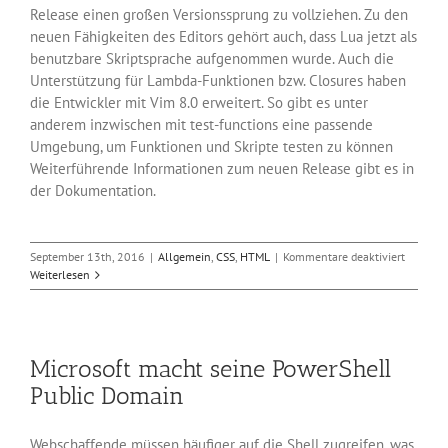
Release einen großen Versionssprung zu vollziehen. Zu den
neuen Fähigkeiten des Editors gehört auch, dass Lua jetzt als
benutzbare Skriptsprache aufgenommen wurde. Auch die
Unterstützung für Lambda-Funktionen bzw. Closures haben
die Entwickler mit Vim 8.0 erweitert. So gibt es unter
anderem inzwischen mit test-functions eine passende
Umgebung, um Funktionen und Skripte testen zu können
Weiterführende Informationen zum neuen Release gibt es in
der Dokumentation.
für
September 13th, 2016
|
Allgemein
,
CSS
,
HTML
|
Kommentare deaktiviert
Editor
Weiterlesen
Vim
8.0
veröffen
Microsoft macht seine PowerShell
Public Domain
Webschaffende müssen häufiger auf die Shell zugreifen, was