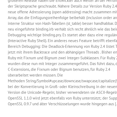
größeren Release haben die Entwickler auch weiter an der Perfo
der Skriptsprache geschraubt. Nähere Details zur Version Ruby 2.
neue offene Adressierung (open addressing) macht zusammen mi
Array, das die Einfügungsreihenfolge beibehält (inclusion order arr
interne Struktur von Hash-Tabellen (st_table) besser handhabbar. 
neu eingeführte binding.irb verhält sich recht ähnlich wie das be
Debugging wichtige binding.pry. Es startet aber dazu eine regulär
(Interactive Ruby Shell). Ein anderes neues Feature betrifft ebenfa
Bereich Debugging: Die Deadlock-Erkennung von Ruby 2.4 listet 
jetzt mit ihrem Backtrace und den abhängigen Threads . Bisher en
Ruby mit Fixnum und Bignum zwei Integer-Subklassen. Für Ruby 
wurden diese nun mit Integer zusammengeführt. Das führt dazu, d
C-Extensions, die Fixnum oder Bignum benutzen, für Ruby 2.4
überarbeitet werden müssen. Die
Methoden String/Symbol#upcase/downcase/swapcase/capitalize(!
bei der Konvertierung in Groß- oder Kleinschreibung in der neuen
Version die Unicode-Regeln; bisher verwendeten sie ASCII-Regeln
OpenSSL 1.1.0 wird jetzt ebenfalls von Ruby unterstützt; der Supp
OpenSSL 0.9.7 und älter Verschlüsselungen wurde hingegen aus [..