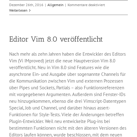
für
Dezember 26th, 2016
|
Allgemein
|
Kommentare deaktiviert
Ruby
Weiterlesen
2.4
zu
Weihnachten
verfügbar
Editor Vim 8.0 veröffentlicht
Nach mehr als zehn Jahren haben die Entwickler des Editors
Vim (Vi IMproved) jetzt die neue Hauptversion Vim 8.0
veröffentlicht. Neu in Vim 8.0 sind Features wie die
asynchrone Ein- und Ausgabe über sogenannte Channels für
die Kommunikation zwischen Vim und externen Prozessen
über Pipes und Sockets, Partials – also Funktionsreferenzen
mit vorgegebenen Argumenten. Außerdem sind Fenster-IDs
neu hinzugekommen, ebenso die drei Vimscript-Datentypen
Special, Job und Channel, und darüber hinaus assert-
Funktionen für Style-Tests. Viele der Änderungen betreffen
Plugin-Entwickler. Weil neu entwickelte Plug-ins bei
bestimmten Funktionen nicht mit den älteren Versionen des
Editors laufen können, wurde beschlossen, mit dem neuen