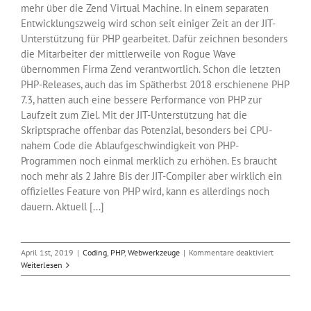
mehr über die Zend Virtual Machine. In einem separaten
Entwicklungszweig wird schon seit einiger Zeit an der JIT-
Unterstützung für PHP gearbeitet. Dafür zeichnen besonders
die Mitarbeiter der mittlerweile von Rogue Wave
übernommen Firma Zend verantwortlich. Schon die letzten
PHP-Releases, auch das im Spätherbst 2018 erschienene PHP
7.3, hatten auch eine bessere Performance von PHP zur
Laufzeit zum Ziel. Mit der JIT-Unterstützung hat die
Skriptsprache offenbar das Potenzial, besonders bei CPU-
nahem Code die Ablaufgeschwindigkeit von PHP-
Programmen noch einmal merklich zu erhöhen. Es braucht
noch mehr als 2 Jahre Bis der JIT-Compiler aber wirklich ein
offizielles Feature von PHP wird, kann es allerdings noch
dauern. Aktuell [...]
für
April 1st, 2019
|
Coding
,
PHP
,
Webwerkzeuge
|
Kommentare deaktiviert
PHP
Weiterlesen
8.0
kommt
mit