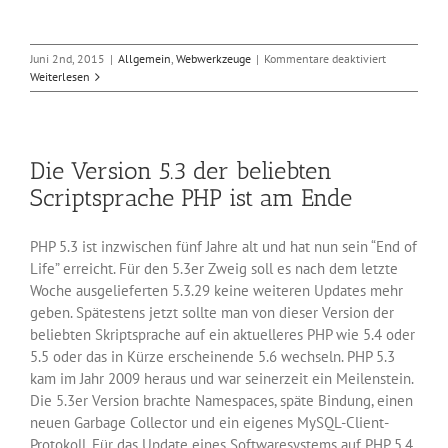
für
Juni 2nd, 2015
|
Allgemein
,
Webwerkzeuge
|
Kommentare deaktiviert
Das
Weiterlesen
neue
Perl
5.22
Die Version 5.3 der beliebten
Scriptsprache PHP ist am Ende
PHP 5.3 ist inzwischen fünf Jahre alt und hat nun sein “End of
Life” erreicht. Für den 5.3er Zweig soll es nach dem letzte
Woche ausgelieferten 5.3.29 keine weiteren Updates mehr
geben. Spätestens jetzt sollte man von dieser Version der
beliebten Skriptsprache auf ein aktuelleres PHP wie 5.4 oder
5.5 oder das in Kürze erscheinende 5.6 wechseln. PHP 5.3
kam im Jahr 2009 heraus und war seinerzeit ein Meilenstein.
Die 5.3er Version brachte Namespaces, späte Bindung, einen
neuen Garbage Collector und ein eigenes MySQL-Client-
Protokoll. Für das Update eines Softwaresystems auf PHP 5.4