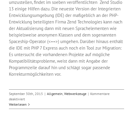
umzustellen, findet im soeben veröffentlichten Zend Studio
13 einige Hilfen dazu. Die neueste Version der Integrierten
Entwicklungsumgebung (IDE) der maßgeblich an der PHP-
Entwicklung beteiligten Firma Zend Technologies kann nach
der Aktualisierung dann mit neuen Sprachelementen wie
beispielsweise anonymen Klassen und dem sogenannten
Spaceship-Operator (<==>) umgehen. Darüber hinaus enthält
die IDE mit PHP 7 Express auch noch ein Tool zur Migration:
Es untersucht die vorhandenen Projekte auf mögliche
Kompatibilitätsprobleme, weist dann mit Angabe der
Programmzeile darauf hin und schlägt sogar passende
Korrekturmöglichkeiten vor.
September 30th, 2015
|
Allgemein
,
Webwerkzeuge
|
Kommentare
für
deaktiviert
Zend
Weiterlesen
Studio
13
kommt
mit
PHP7-