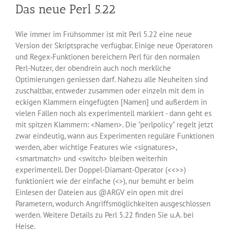
Das neue Perl 5.22
Unterstützung
Wie immer im Frühsommer ist mit Perl 5.22 eine neue
Version der Skriptsprache verfügbar. Einige neue Operatoren
und Regex-Funktionen bereichern Perl für den normalen
Perl-Nutzer, der obendrein auch noch merkliche
Optimierungen geniessen darf. Nahezu alle Neuheiten sind
zuschaltbar, entweder zusammen oder einzeln mit dem in
eckigen Klammern eingefügten [Namen] und außerdem in
vielen Fällen noch als experimentell markiert - dann geht es
mit spitzen Klammern: <Namen>. Die "perlpolicy" regelt jetzt
zwar eindeutig, wann aus Experimenten reguläre Funktionen
werden, aber wichtige Features wie <signatures>,
<smartmatch> und <switch> bleiben weiterhin
experimentell. Der Doppel-Diamant-Operator (<<>>)
funktioniert wie der einfache (<>), nur bemüht er beim
Einlesen der Dateien aus @ARGV ein open mit drei
Parametern, wodurch Angriffsmöglichkeiten ausgeschlossen
werden. Weitere Details zu Perl 5.22 finden Sie u.A. bei
Heise.