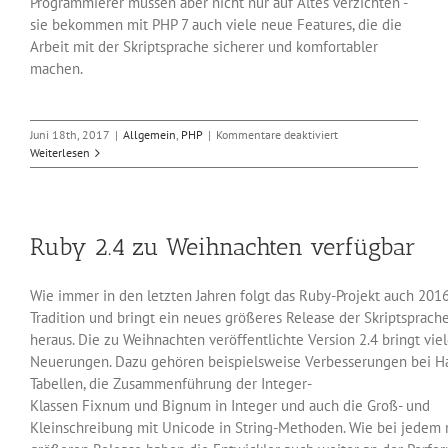
Programmierer müssen aber nicht nur auf Altes verzichten -
sie bekommen mit PHP 7 auch viele neue Features, die die
Arbeit mit der Skriptsprache sicherer und komfortabler
machen.
für
Juni 18th, 2017
|
Allgemein
,
PHP
|
Kommentare deaktiviert
Vorbereiten
Weiterlesen
auf
PHP
7
Ruby 2.4 zu Weihnachten verfügbar
Wie immer in den letzten Jahren folgt das Ruby-Projekt auch 2016
Tradition und bringt ein neues größeres Release der Skriptsprach
heraus. Die zu Weihnachten veröffentlichte Version 2.4 bringt vie
Neuerungen. Dazu gehören beispielsweise Verbesserungen bei H
Tabellen, die Zusammenführung der Integer-
Klassen Fixnum und Bignum in Integer und auch die Groß- und
Kleinschreibung mit Unicode in String-Methoden. Wie bei jedem