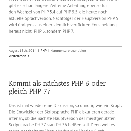
gibt es schon längere Zeit eine Anleitung, ebenso für
den Wechsel von PHP 5.4 auf PHP 5.5, die heute noch
aktuelle Sprachversion. Nachfolger der Hauptversion PHP 5
wird übrigens aus einer ziemlich verrückten Entscheidung
heraus nicht PHP 6, sondern PHP 7.
für
August 18th, 2014
|
PHP
|
Kommentare deaktiviert
Die
Weiterlesen
Version
5.3
der
beliebten
Kommt als nächstes PHP 6 oder
Scriptsprache
PHP
gleich PHP 7?
ist
am
Ende
Das ist mal wieder eine Diskussion, so unnötig wie ein Kropf:
Die Entwickler der Skriptsprache PHP diskutieren gerade
intensiv, ob die nächste Hauptversion der meistgenutzten
Scriptsprache PHP 7 statt PHP 6 heißen soll. Denn weil es