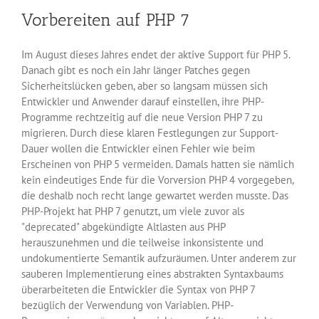
Just-
Vorbereiten auf PHP 7
In-
Time-
Compiler
Im August dieses Jahres endet der aktive Support für PHP 5.
Danach gibt es noch ein Jahr länger Patches gegen
Sicherheitslücken geben, aber so langsam müssen sich
Entwickler und Anwender darauf einstellen, ihre PHP-
Programme rechtzeitig auf die neue Version PHP 7 zu
migrieren. Durch diese klaren Festlegungen zur Support-
Dauer wollen die Entwickler einen Fehler wie beim
Erscheinen von PHP 5 vermeiden. Damals hatten sie nämlich
kein eindeutiges Ende für die Vorversion PHP 4 vorgegeben,
die deshalb noch recht lange gewartet werden musste. Das
PHP-Projekt hat PHP 7 genutzt, um viele zuvor als
"deprecated" abgekündigte Altlasten aus PHP
herauszunehmen und die teilweise inkonsistente und
undokumentierte Semantik aufzuräumen. Unter anderem zur
sauberen Implementierung eines abstrakten Syntaxbaums
überarbeiteten die Entwickler die Syntax von PHP 7
bezüglich der Verwendung von Variablen. PHP-