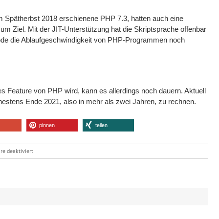
m Spätherbst 2018 erschienene PHP 7.3, hatten auch eine
 Ziel. Mit der JIT-Unterstützung hat die Skriptsprache offenbar
ode die Ablaufgeschwindigkeit von PHP-Programmen noch
lles Feature von PHP wird, kann es allerdings noch dauern. Aktuell
ühestens Ende 2021, also in mehr als zwei Jahren, zu rechnen.
pinnen
teilen
für
e deaktiviert
PHP
8.0
kommt
mit
Just-
In-
Facebook
X
Reddit
LinkedIn
Tumblr
Pinterest
Vk
E-
Time-
Mail