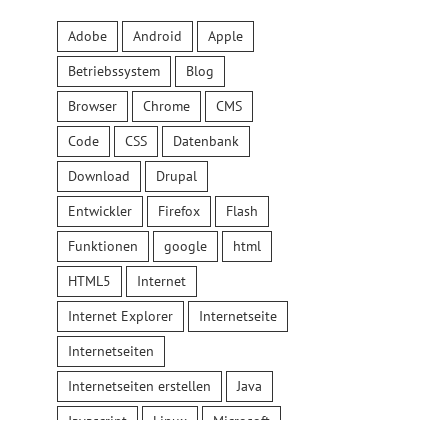
Adobe
Android
Apple
Betriebssystem
Blog
Browser
Chrome
CMS
Code
CSS
Datenbank
Download
Drupal
Entwickler
Firefox
Flash
Funktionen
google
html
HTML5
Internet
Internet Explorer
Internetseite
Internetseiten
Internetseiten erstellen
Java
Javascript
Linux
Microsoft