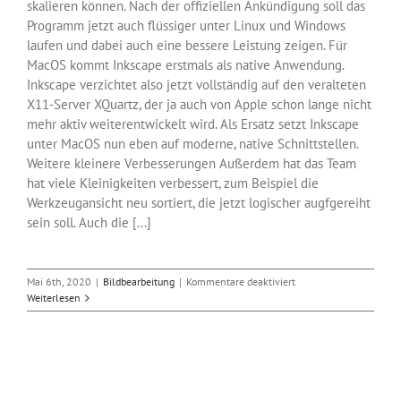
skalieren können. Nach der offiziellen Ankündigung soll das
Programm jetzt auch flüssiger unter Linux und Windows
laufen und dabei auch eine bessere Leistung zeigen. Für
MacOS kommt Inkscape erstmals als native Anwendung.
Inkscape verzichtet also jetzt vollständig auf den veralteten
X11-Server XQuartz, der ja auch von Apple schon lange nicht
mehr aktiv weiterentwickelt wird. Als Ersatz setzt Inkscape
unter MacOS nun eben auf moderne, native Schnittstellen.
Weitere kleinere Verbesserungen Außerdem hat das Team
hat viele Kleinigkeiten verbessert, zum Beispiel die
Werkzeugansicht neu sortiert, die jetzt logischer augfgereiht
sein soll. Auch die [...]
für
Mai 6th, 2020
|
Bildbearbeitung
|
Kommentare deaktiviert
Inkscape
Weiterlesen
veröffentlicht
Version
1.0