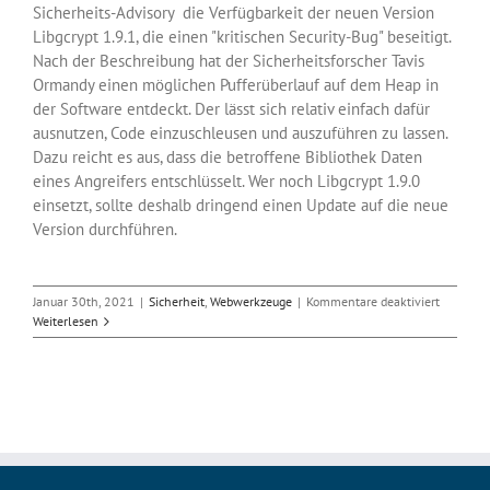
Sicherheits-Advisory die Verfügbarkeit der neuen Version
Libgcrypt 1.9.1, die einen "kritischen Security-Bug" beseitigt.
Nach der Beschreibung hat der Sicherheitsforscher Tavis
Ormandy einen möglichen Pufferüberlauf auf dem Heap in
der Software entdeckt. Der lässt sich relativ einfach dafür
ausnutzen, Code einzuschleusen und auszuführen zu lassen.
Dazu reicht es aus, dass die betroffene Bibliothek Daten
eines Angreifers entschlüsselt. Wer noch Libgcrypt 1.9.0
einsetzt, sollte deshalb dringend einen Update auf die neue
Version durchführen.
für
Januar 30th, 2021
|
Sicherheit
,
Webwerkzeuge
|
Kommentare deaktiviert
Sicherhe
Weiterlesen
für
Krypto-
Bibliothe
Libgcrypt