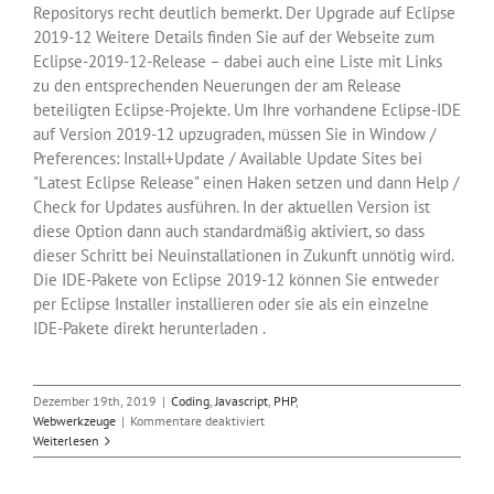
Repositorys recht deutlich bemerkt. Der Upgrade auf Eclipse
2019-12 Weitere Details finden Sie auf der Webseite zum
Eclipse-2019-12-Release – dabei auch eine Liste mit Links
zu den entsprechenden Neuerungen der am Release
beteiligten Eclipse-Projekte. Um Ihre vorhandene Eclipse-IDE
auf Version 2019-12 upzugraden, müssen Sie in Window /
Preferences: Install+Update / Available Update Sites bei
"Latest Eclipse Release" einen Haken setzen und dann Help /
Check for Updates ausführen. In der aktuellen Version ist
diese Option dann auch standardmäßig aktiviert, so dass
dieser Schritt bei Neuinstallationen in Zukunft unnötig wird.
Die IDE-Pakete von Eclipse 2019-12 können Sie entweder
per Eclipse Installer installieren oder sie als ein einzelne
IDE-Pakete direkt herunterladen .
Dezember 19th, 2019
|
Coding
,
Javascript
,
PHP
,
für
Webwerkzeuge
|
Kommentare deaktiviert
IDE
Weiterlesen
Eclipse
in