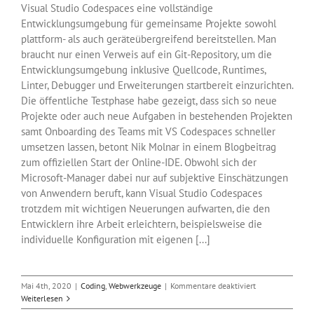
Visual Studio Codespaces eine vollständige
Entwicklungsumgebung für gemeinsame Projekte sowohl
plattform- als auch geräteübergreifend bereitstellen. Man
braucht nur einen Verweis auf ein Git-Repository, um die
Entwicklungsumgebung inklusive Quellcode, Runtimes,
Linter, Debugger und Erweiterungen startbereit einzurichten.
Die öffentliche Testphase habe gezeigt, dass sich so neue
Projekte oder auch neue Aufgaben in bestehenden Projekten
samt Onboarding des Teams mit VS Codespaces schneller
umsetzen lassen, betont Nik Molnar in einem Blogbeitrag
zum offiziellen Start der Online-IDE. Obwohl sich der
Microsoft-Manager dabei nur auf subjektive Einschätzungen
von Anwendern beruft, kann Visual Studio Codespaces
trotzdem mit wichtigen Neuerungen aufwarten, die den
Entwicklern ihre Arbeit erleichtern, beispielsweise die
individuelle Konfiguration mit eigenen [...]
für
Mai 4th, 2020
|
Coding
,
Webwerkzeuge
|
Kommentare deaktiviert
IDE
Weiterlesen
für