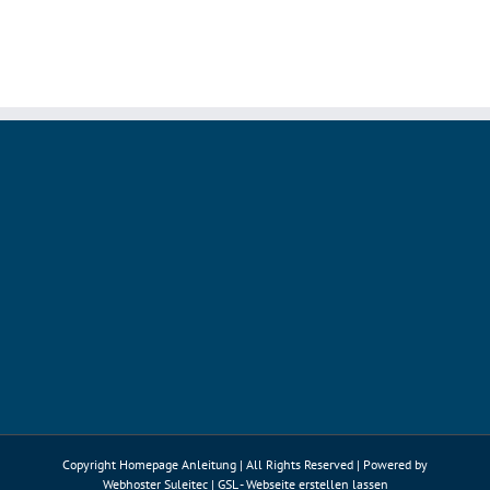
die
Cloud:
Visual
Studio
Codespaces
Copyright Homepage Anleitung | All Rights Reserved | Powered by
Webhoster Suleitec
|
GSL - Webseite erstellen lassen