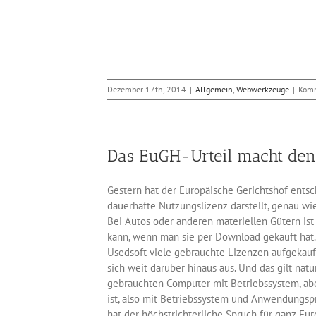
Dezember 17th, 2014
|
Allgemein
,
Webwerkzeuge
|
Komm
Das EuGH-Urteil macht den 
Gestern hat der Europäische Gerichtshof entsc
dauerhafte Nutzungslizenz darstellt, genau w
Bei Autos oder anderen materiellen Gütern ist
kann, wenn man sie per Download gekauft hat.
Usedsoft viele gebrauchte Lizenzen aufgekauft
sich weit darüber hinaus aus. Und das gilt nat
gebrauchten Computer mit Betriebssystem, aber
ist, also mit Betriebssystem und Anwendungsp
hat der höchstrichterliche Spruch für ganz Eu