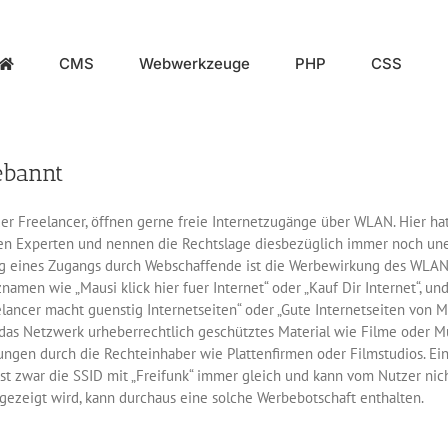
CMS
Webwerkzeuge
PHP
CSS
ebannt
er Freelancer, öffnen gerne freie Internetzugänge über WLAN. Hier hat
en Experten und nennen die Rechtslage diesbezüglich immer noch une
ung eines Zugangs durch Webschaffende ist die Werbewirkung des WLA
znamen wie „Mausi klick hier fuer Internet“ oder „Kauf Dir Internet“, un
ncer macht guenstig Internetseiten“ oder „Gute Internetseiten von Mue
das Netzwerk urheberrechtlich geschütztes Material wie Filme oder Mu
ngen durch die Rechteinhaber wie Plattenfirmen oder Filmstudios. Ei
 ist zwar die SSID mit „Freifunk“ immer gleich und kann vom Nutzer ni
 gezeigt wird, kann durchaus eine solche Werbebotschaft enthalten.