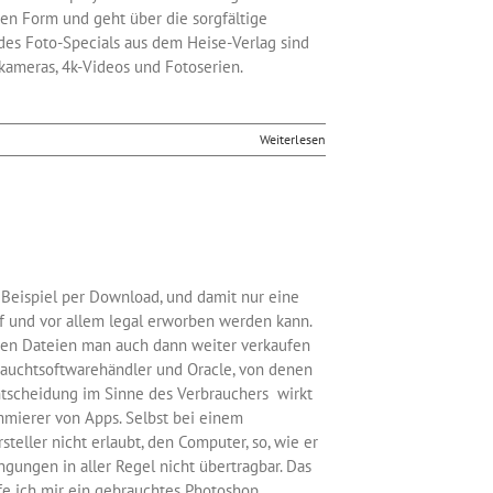
chen Form und geht über die sorgfältige
es Foto-Specials aus dem Heise-Verlag sind
ameras, 4k-Videos und Fotoserien.
Weiterlesen
 Beispiel per Download, und damit nur eine
f und vor allem legal erworben werden kann.
deren Dateien man auch dann weiter verkaufen
rauchtsoftwarehändler und Oracle, von denen
Entscheidung im Sinne des Verbrauchers wirkt
ammierer von Apps. Selbst bei einem
eller nicht erlaubt, den Computer, so, wie er
ungen in aller Regel nicht übertragbar. Das
fe ich mir ein gebrauchtes Photoshop.