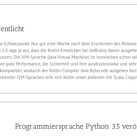
Googles
veröffentlicht
Android
7
entlicht
a-Schwerpunkt: Nur gut eine Woche nach dem Erscheinen des Release Ca
1.0 sagt ja aus, dass die Kotlin-Entwickler bei JetBrains davon ausgeh
nutzen. Die JVM-Sprache (Java Virtual Machine) ist inzwischen schon se
re gute Performance, die Sicherheit und ihre ausdrucksstarke und sehr 
Java kompatibel, wodurch der Kotlin-Compiler Java-Bytecode ausgeben b
ebender JVM-Sprachen teilt sich Kotlin unter anderem mit Scala, Clojur
für
Java-
Ersatz
Kotlin
1.0
Programmiersprache Python 3.5 veröf
veröffentlicht