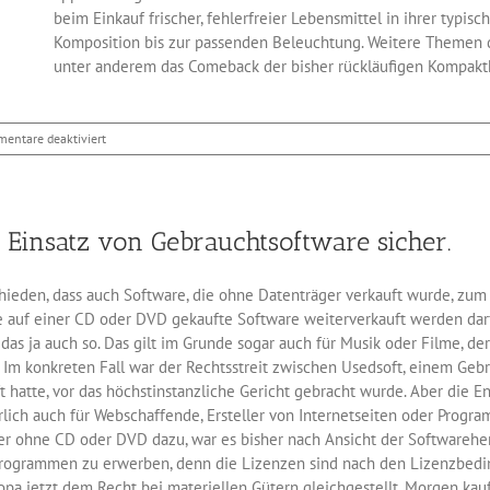
beim Einkauf frischer, fehlerfreier Lebensmittel in ihrer typis
Komposition bis zur passenden Beleuchtung. Weitere Themen d
unter anderem das Comeback der bisher rückläufigen Kompaktk
für
entare deaktiviert
Lebensmittel
optimal
fotografieren
Einsatz von Gebrauchtsoftware sicher.
hieden, dass auch Software, die ohne Datenträger verkauft wurde, zum
ie auf einer CD oder DVD gekaufte Software weiterverkauft werden dar
 das ja auch so. Das gilt im Grunde sogar auch für Musik oder Filme, 
 Im konkreten Fall war der Rechtsstreit zwischen Usedsoft, einem Geb
 hatte, vor das höchstinstanzliche Gericht gebracht wurde. Aber die 
ürlich auch für Webschaffende, Ersteller von Internetseiten oder Progr
 ohne CD oder DVD dazu, war es bisher nach Ansicht der Softwareherst
rogrammen zu erwerben, denn die Lizenzen sind nach den Lizenzbeding
ropa jetzt dem Recht bei materiellen Gütern gleichgestellt. Morgen kau