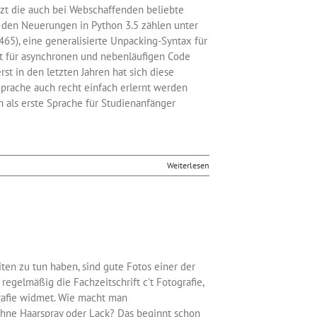
tzt die auch bei Webschaffenden beliebte
u den Neuerungen in Python 3.5 zählen unter
65), eine generalisierte Unpacking-Syntax für
t für asynchronen und nebenläufigen Code
rst in den letzten Jahren hat sich diese
Sprache auch recht einfach erlernt werden
 als erste Sprache für Studienanfänger
Weiterlesen
iten zu tun haben, sind gute Fotos einer der
 regelmäßig die Fachzeitschrift c’t Fotografie,
rafie widmet. Wie macht man
ohne Haarspray oder Lack? Das beginnt schon