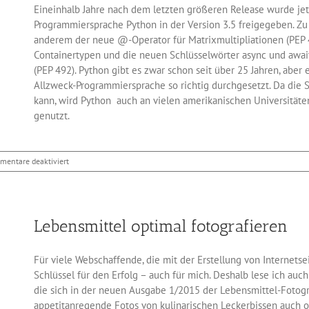
Eineinhalb Jahre nach dem letzten größeren Release wurde je
Programmiersprache Python in der Version 3.5 freigegeben. Z
anderem der neue @-Operator für Matrixmultipliationen (PEP 4
Containertypen und die neuen Schlüsselwörter async und awai
(PEP 492). Python gibt es zwar schon seit über 25 Jahren, aber e
Allzweck-Programmiersprache so richtig durchgesetzt. Da die 
kann, wird Python auch an vielen amerikanischen Universitäten
genutzt.
für
mentare deaktiviert
Programmiersprache
Python
3.5
veröffentlicht
Lebensmittel optimal fotografieren
Für viele Webschaffende, die mit der Erstellung von Internetse
Schlüssel für den Erfolg – auch für mich. Deshalb lese ich auch
die sich in der neuen Ausgabe 1/2015 der Lebensmittel-Fotog
appetitanregende Fotos von kulinarischen Leckerbissen auch 