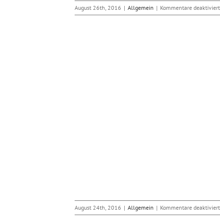
August 26th, 2016
|
Allgemein
|
Kommentare deaktiviert
e Webseite
mein
August 24th, 2016
|
Allgemein
|
Kommentare deaktiviert