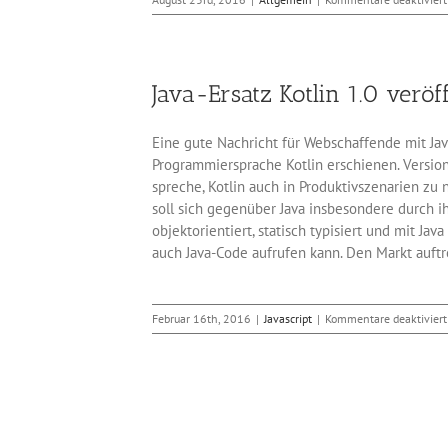
Java-Ersatz Kotlin 1.0 veröff
Eine gute Nachricht für Webschaffende mit Jav
Programmiersprache Kotlin erschienen. Version 
spreche, Kotlin auch in Produktivszenarien zu 
soll sich gegenüber Java insbesondere durch ih
objektorientiert, statisch typisiert und mit 
auch Java-Code aufrufen kann. Den Markt auftr
Februar 16th, 2016
|
Javascript
|
Kommentare deaktiviert
on 3.5 veröffentlicht
bwerkzeuge