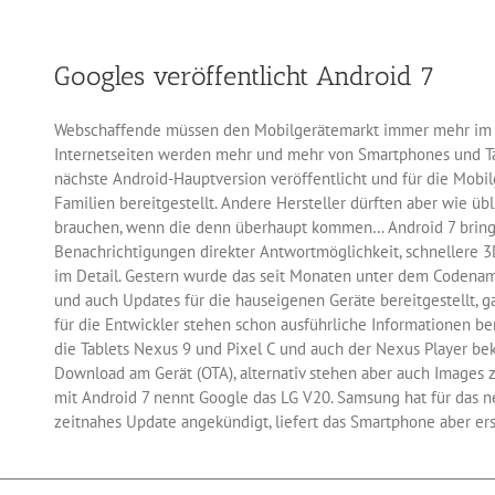
für
die
Webseite
Googles veröffentlicht Android 7
Webschaffende müssen den Mobilgerätemarkt immer mehr im A
Internetseiten werden mehr und mehr von Smartphones und Ta
nächste Android-Hauptversion veröffentlicht und für die Mobil
Familien bereitgestellt. Andere Hersteller dürften aber wie üb
brauchen, wenn die denn überhaupt kommen… Android 7 bring
Benachrichtigungen direkter Antwortmöglichkeit, schnellere 3
im Detail. Gestern wurde das seit Monaten unter dem Codenam
und auch Updates für die hauseigenen Geräte bereitgestellt, 
für die Entwickler stehen schon ausführliche Informationen be
die Tablets Nexus 9 und Pixel C und auch der Nexus Player 
Download am Gerät (OTA), alternativ stehen aber auch Images 
mit Android 7 nennt Google das LG V20. Samsung hat für das ne
zeitnahes Update angekündigt, liefert das Smartphone aber ers
für