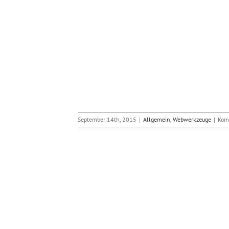
September 14th, 2015
|
Allgemein
,
Webwerkzeuge
|
Kom
al fotografieren
bwerkzeuge