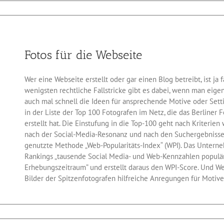
für
Störerhaftung
noch
nicht
gebannt
Fotos für die Webseite
Wer eine Webseite erstellt oder gar einen Blog betreibt, ist j
wenigsten rechtliche Fallstricke gibt es dabei, wenn man eige
auch mal schnell die Ideen für ansprechende Motive oder Sett
in der Liste der Top 100 Fotografen im Netz, die das Berliner
erstellt hat. Die Einstufung in die Top-100 geht nach Kriterien
nach der Social-Media-Resonanz und nach den Suchergebnisse
genutzte Methode „Web-Popularitäts-Index“ (WPI). Das Unterne
Rankings „tausende Social Media- und Web-Kennzahlen populä
Erhebungszeitraum” und erstellt daraus den WPI-Score. Und W
Bilder der Spitzenfotografen hilfreiche Anregungen für Motiv
für
Fotos