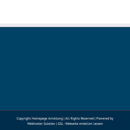
Sicherhe
im
Wiki
Conflue
Copyright Homepage Anleitung | All Rights Reserved | Powered by
Webhoster Suleitec
|
GSL - Webseite erstellen lassen