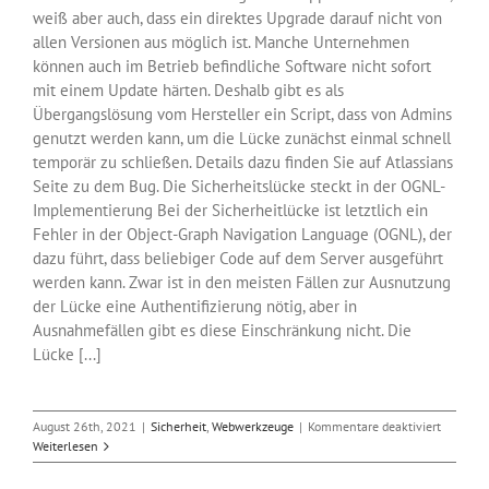
weiß aber auch, dass ein direktes Upgrade darauf nicht von
allen Versionen aus möglich ist. Manche Unternehmen
können auch im Betrieb befindliche Software nicht sofort
mit einem Update härten. Deshalb gibt es als
Übergangslösung vom Hersteller ein Script, dass von Admins
genutzt werden kann, um die Lücke zunächst einmal schnell
temporär zu schließen. Details dazu finden Sie auf Atlassians
Seite zu dem Bug. Die Sicherheitslücke steckt in der OGNL-
Implementierung Bei der Sicherheitlücke ist letztlich ein
Fehler in der Object-Graph Navigation Language (OGNL), der
dazu führt, dass beliebiger Code auf dem Server ausgeführt
werden kann. Zwar ist in den meisten Fällen zur Ausnutzung
der Lücke eine Authentifizierung nötig, aber in
Ausnahmefällen gibt es diese Einschränkung nicht. Die
Lücke [...]
für
August 26th, 2021
|
Sicherheit
,
Webwerkzeuge
|
Kommentare deaktiviert
Update
Weiterlesen
gegen
kritische