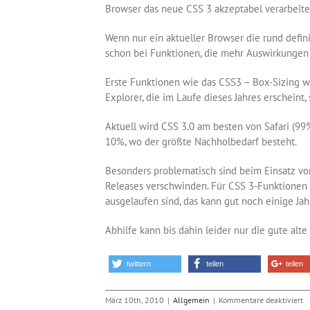
Browser das neue CSS 3 akzeptabel verarbeite
Wenn nur ein aktueller Browser die rund definie
schon bei Funktionen, die mehr Auswirkungen
Erste Funktionen wie das CSS3 – Box-Sizing we
Explorer, die im Laufe dieses Jahres erschein
Aktuell wird CSS 3.0 am besten von Safari (99%
10%, wo der größte Nachholbedarf besteht.
Besonders problematisch sind beim Einsatz von
Releases verschwinden. Für CSS 3-Funktionen 
ausgelaufen sind, das kann gut noch einige Jah
Abhilfe kann bis dahin leider nur die gute alt
twittern
teilen
teilen
fü
März 10th, 2010
|
Allgemein
|
Kommentare deaktiviert