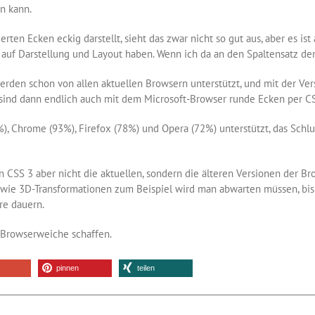
n kann.
rten Ecken eckig darstellt, sieht das zwar nicht so gut aus, aber es is
 auf Darstellung und Layout haben. Wenn ich da an den Spaltensatz d
rden schon von allen aktuellen Browsern unterstützt, und mit der Ver
t, sind dann endlich auch mit dem Microsoft-Browser runde Ecken per C
), Chrome (93%), Firefox (78%) und Opera (72%) unterstützt, das Schlus
 CSS 3 aber nicht die aktuellen, sondern die älteren Versionen der Br
wie 3D-Transformationen zum Beispiel wird man abwarten müssen, bis 
re dauern.
e Browserweiche schaffen.
pinnen
teilen
r