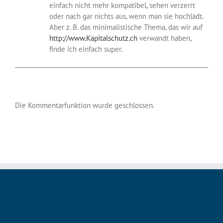
einfach nicht mehr kompatibel, sehen verzerrt
oder nach gar nichts aus, wenn man sie hochlädt.
Aber z. B. das minimalistische Thema, das wir auf
http://www.Kapitalschutz.ch
verwandt haben,
finde ich einfach super.
Die Kommentarfunktion wurde geschlossen.