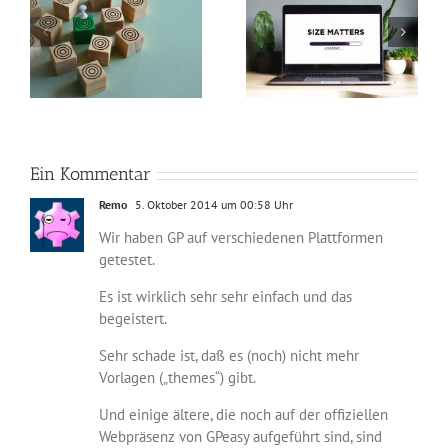
So verkleinerst du
Perfekte Video-
n
Bilder in Photoshop
Beleuchtung mit nur
und machst deine
zwei Lichtquellen
Webseite schneller
Ein Kommentar
Remo
5. Oktober 2014 um 00:58 Uhr
Wir haben GP auf verschiedenen Plattformen
getestet.
Es ist wirklich sehr sehr einfach und das
begeistert.
Sehr schade ist, daß es (noch) nicht mehr
Vorlagen („themes“) gibt.
Und einige ältere, die noch auf der offiziellen
Webpräsenz von GPeasy aufgeführt sind, sind