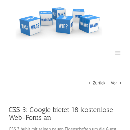
Zum
Inhalt
springen
Zurück
Vor
CSS 3: Google bietet 18 kostenlose
Web-Fonts an
CSS 3 buhlt mit seinen neuen Eigenschaften um die Gunst