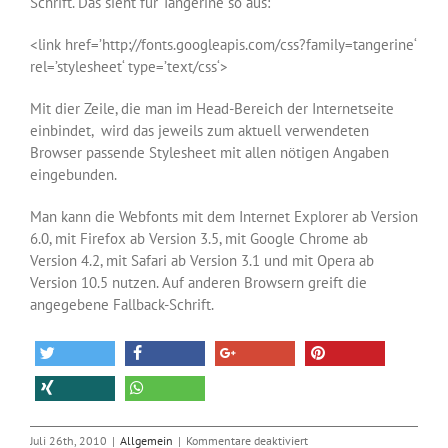
Schrift. Das sieht für Tangerine so aus:
<link href=’http://fonts.googleapis.com/css?family=tangerine‘
rel=’stylesheet‘ type=’text/css‘>
Mit dier Zeile, die man im Head-Bereich der Internetseite
einbindet, wird das jeweils zum aktuell verwendeten
Browser passende Stylesheet mit allen nötigen Angaben
eingebunden.
Man kann die Webfonts mit dem Internet Explorer ab Version
6.0, mit Firefox ab Version 3.5, mit Google Chrome ab
Version 4.2, mit Safari ab Version 3.1 und mit Opera ab
Version 10.5 nutzen. Auf anderen Browsern greift die
angegebene Fallback-Schrift.
für
Juli 26th, 2010
|
Allgemein
|
Kommentare deaktiviert