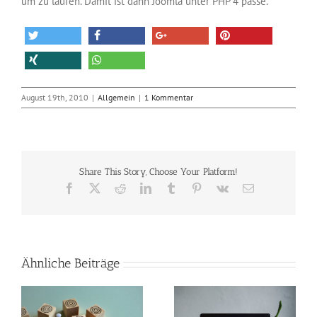
um zu laufen. Damit ist dann Joomla unter PHP 4 passé.
August 19th, 2010
|
Allgemein
|
1 Kommentar
Share This Story, Choose Your Platform!
Facebook
X
Reddit
LinkedIn
Tumblr
Pinterest
Vk
E-
Mail
Ähnliche Beiträge