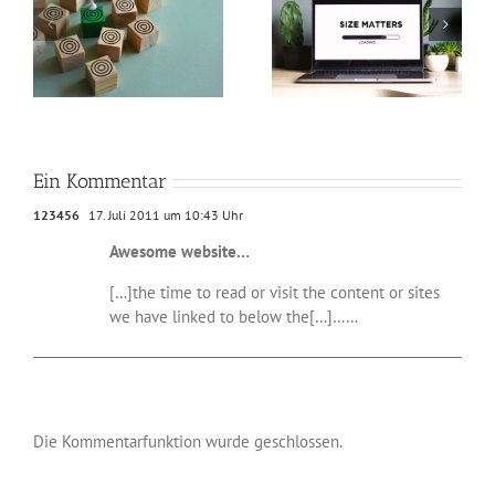
So verkleinerst du
Perfekte Video-
n
Bilder in Photoshop
Beleuchtung mit nur
und machst deine
zwei Lichtquellen
Webseite schneller
Ein Kommentar
123456
17. Juli 2011 um 10:43 Uhr
Awesome website…
[…]the time to read or visit the content or sites
we have linked to below the[…]……
Die Kommentarfunktion wurde geschlossen.