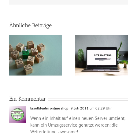
Ähnliche Beiträge
So verkleinerst du
Perfekte Video-
n
Bilder in Photoshop
Beleuchtung mit nur
und machst deine
zwei Lichtquellen
Webseite schneller
Ein Kommentar
brautkleider online shop
9. Juli 2011 um 02:29 Uhr
Wenn ein Inhalt auf einen neuen Server umzieht,
kann ein Umzugsservice genutzt werden: die
Weiterleitung. awesome!