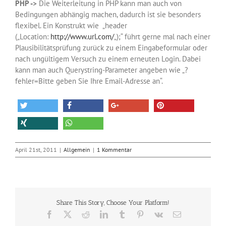
PHP ->
Die Weiterleitung in PHP kann man auch von
Bedingungen abhängig machen, dadurch ist sie besonders
flexibel. Ein Konstrukt wie „header
(„Location:
http://www.url.com/
„);“ führt gerne mal nach einer
Plausibilitätsprüfung zurück zu einem Eingabeformular oder
nach ungültigem Versuch zu einem erneuten Login. Dabei
kann man auch Querystring-Parameter angeben wie „?
fehler=Bitte geben Sie Ihre Email-Adresse an“.
April 21st, 2011
|
Allgemein
|
1 Kommentar
Share This Story, Choose Your Platform!
Facebook
X
Reddit
LinkedIn
Tumblr
Pinterest
Vk
E-
Mail