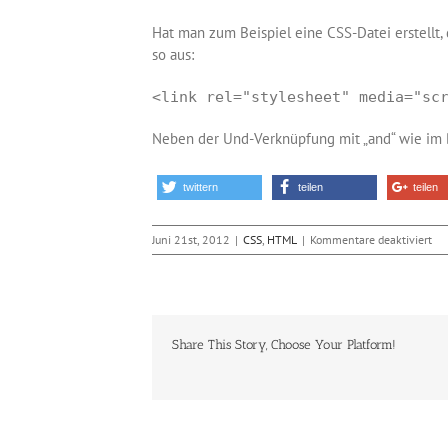
Hat man zum Beispiel eine CSS-Datei erstellt, 
so aus:
<link rel="stylesheet" media="sc
Neben der Und-Verknüpfung mit „and“ wie im Be
twittern
teilen
teilen
für
Juni 21st, 2012
|
CSS
,
HTML
|
Kommentare deaktiviert
Me
Que
unt
CS
fre
Share This Story, Choose Your Platform!