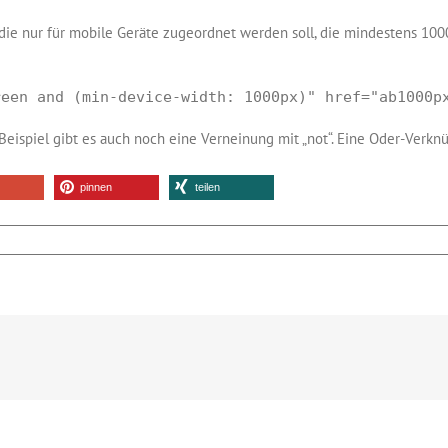
die nur für mobile Geräte zugeordnet werden soll, die mindestens 1000 
reen and (min-device-width: 1000px)" href="ab1000p
ispiel gibt es auch noch eine Verneinung mit „not“. Eine Oder-Verknü
pinnen
teilen
dia
ries
er
S3
igegeben