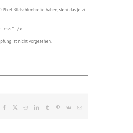
Pixel Bildschirmbreite haben, sieht das jetzt
x.css" />
pfung ist nicht vorgesehen.
Facebook
X
Reddit
LinkedIn
Tumblr
Pinterest
Vk
E-
Mail