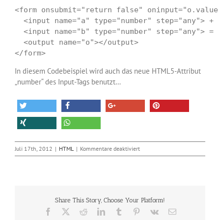
<form onsubmit="return false" oninput="o.value
  <input name="a" type="number" step="any"> +

  <input name="b" type="number" step="any"> =

  <output name="o"></output>

</form>
In diesem Codebeispiel wird auch das neue HTML5-Attribut
„number“ des Input-Tags benutzt…
für
Juli 17th, 2012
|
HTML
|
Kommentare deaktiviert
HTML5-
Tag
output
Share This Story, Choose Your Platform!
Facebook
X
Reddit
LinkedIn
Tumblr
Pinterest
Vk
E-
Mail