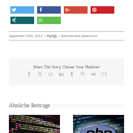
für
September 30th, 2012
|
MySQL
|
Kommentare deaktiviert
DB-
Fahrplandaten
–
Innovation
ohne
Share This Story, Choose Your Platform!
Erlaubnis
Facebook
X
Reddit
LinkedIn
Tumblr
Pinterest
Vk
E-
Mail
Ähnliche Beiträge