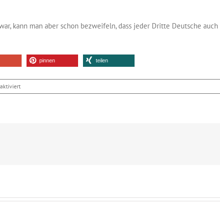
ar, kann man aber schon bezweifeln, dass jeder Dritte Deutsche auc
pinnen
teilen
für
ktiviert
Kann
jeder
dritte
Deutsche
programmieren?