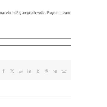
h nur ein mäßig anspruchsvolles Programm zum
Facebook
X
Reddit
LinkedIn
Tumblr
Pinterest
Vk
E-
Mail