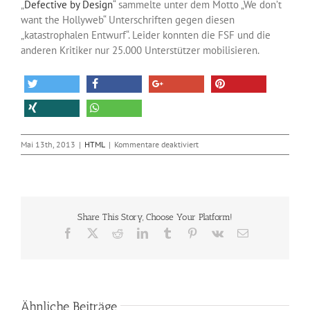
„
Defective by Design
“ sammelte unter dem Motto „We don’t
want the Hollyweb“ Unterschriften gegen diesen
„katastrophalen Entwurf“. Leider konnten die FSF und die
anderen Kritiker nur 25.000 Unterstützer mobilisieren.
für
Mai 13th, 2013
|
HTML
|
Kommentare deaktiviert
Die
DRM-
Schnittstelle
in
HTML5
Share This Story, Choose Your Platform!
bleibt
Facebook
X
Reddit
LinkedIn
Tumblr
Pinterest
Vk
E-
Mail
Ähnliche Beiträge