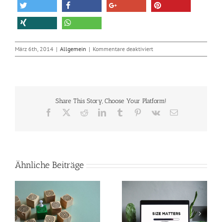
für
März 6th, 2014
|
Allgemein
|
Kommentare deaktiviert
Skype
leert
unter
Android
4.4.2
Share This Story, Choose Your Platform!
KitKat
den
Facebook
X
Reddit
LinkedIn
Tumblr
Pinterest
Vk
E-
Akku
Mail
Ähnliche Beiträge
So verkleinerst du
Perfekte Video-
n
Bilder in Photoshop