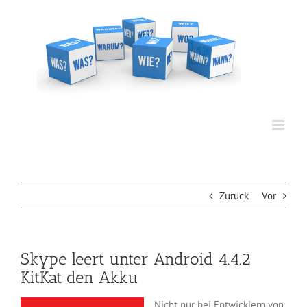
Zum
Inhalt
springen
Zurück
Vor
Skype leert unter Android 4.4.2
KitKat den Akku
Nicht nur bei Entwicklern von