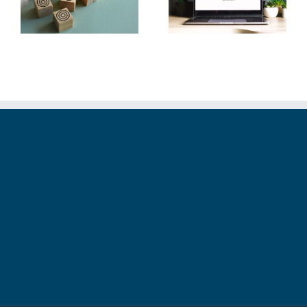
Beleuchtung mit nur
und machst deine
zwei Lichtquellen
Webseite schneller