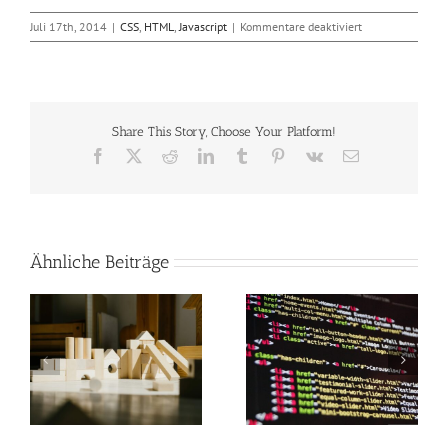
für
Juli 17th, 2014
|
CSS
,
HTML
,
Javascript
|
Kommentare deaktiviert
Google
veröffentlicht
Chrome
36
Share This Story, Choose Your Platform!
Facebook
X
Reddit
LinkedIn
Tumblr
Pinterest
Vk
E-
Mail
Ähnliche Beiträge
n
Russische Fachkräfte
Neue Version des
unerwünscht
Sound-Tools Peaks.js