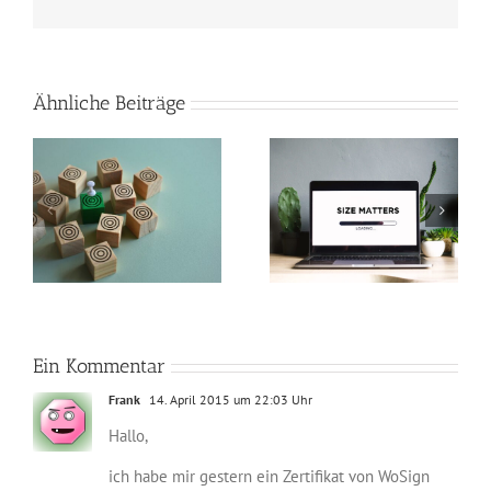
Mail
Ähnliche Beiträge
So verkleinerst du
Perfekte Video-
n
Bilder in Photoshop
Beleuchtung mit nur
und machst deine
zwei Lichtquellen
Webseite schneller
Ein Kommentar
Frank
14. April 2015 um 22:03 Uhr
Hallo,
ich habe mir gestern ein Zertifikat von WoSign