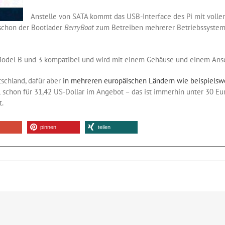
Anstelle von SATA kommt das USB-Interface des Pi mit voller
 schon der Bootlader
BerryBoot
zum Betreiben mehrerer Betriebssysteme 
 Model B und 3 kompatibel und wird mit einem Gehäuse und einem Ansc
tschland, dafür aber
in mehreren europäischen Ländern wie beispielswei
l schon für 31,42 US-Dollar im Angebot – das ist immerhin unter 30 Eur
t.
pinnen
teilen
r
Drive:
stplatte
r
en
aspberry