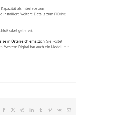
 Kapazität als Interface zum
installiert. Weitere Details zum PiDrive
hlußkabel geliefert.
se in Österreich erhältlich
. Sie kostet
o. Western Digital hat auch ein Modell mit
Facebook
X
Reddit
LinkedIn
Tumblr
Pinterest
Vk
E-
Mail