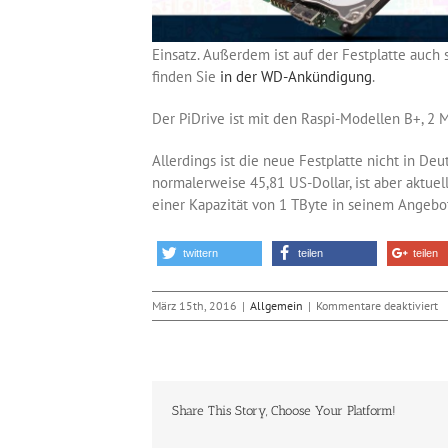
Einsatz. Außerdem ist auf der Festplatte auch
finden Sie
in der WD-Ankündigung
.
Der PiDrive ist mit den Raspi-Modellen B+, 2
Allerdings ist die neue Festplatte nicht in Deu
normalerweise 45,81 US-Dollar, ist aber aktuel
einer Kapazität von 1 TByte in seinem Angebo
twittern
teilen
teilen
fü
März 15th, 2016
|
Allgemein
|
Kommentare deaktiviert
Pi
Fe
fü
d
R
Share This Story, Choose Your Platform!
Pi