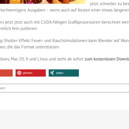
jetzt schneller zu be
 hochwertigere Ausgaben – wenn auch auf Kosten einer etwas längerer
en jetzt jetzt auch mit CUDA-fähigen Grafikprozessoren berechnet we
emlich fein justieren.
ing-Shutter-Effekt. Feuer- und Rauchsimulationen kann Blender auf W
n, die das Format unterstützen.
dows, Mac OS X und Linux und steht ab sofort
zum kostenlosen Downlo
pinnen
teilen
für
iert
Das
neue
3D-
Programm
Blender
2.77