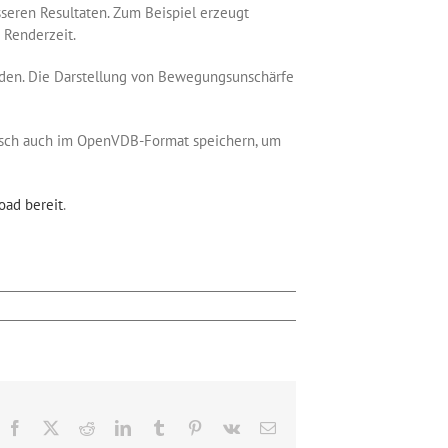
sseren Resultaten. Zum Beispiel erzeugt
 Renderzeit.
rden. Die Darstellung von Bewegungsunschärfe
unsch auch im OpenVDB-Format speichern, um
ad bereit
.
Facebook
X
Reddit
LinkedIn
Tumblr
Pinterest
Vk
E-
Mail