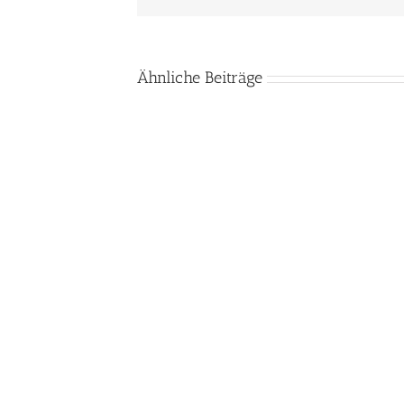
Ähnliche Beiträge
Google entfernt das
Die Browserhersteller
Sh
Grafikformat JPEG XL
sagen nein zum
komplett aus
Bildformat JPEG XL
Chromium
Copyright Homepage Anleitung | All Rights Reserved | Po