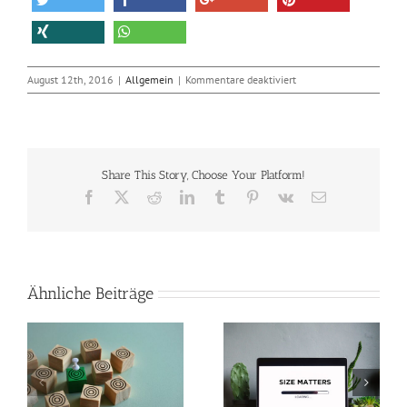
für
August 12th, 2016
|
Allgemein
|
Kommentare deaktiviert
Sicherheitsupdates
für
Ruby
on
Rails
Share This Story, Choose Your Platform!
Facebook
X
Reddit
LinkedIn
Tumblr
Pinterest
Vk
E-
Mail
Ähnliche Beiträge
So verkleinerst du
Perfekte Video-
n
Bilder in Photoshop
Beleuchtung mit nur