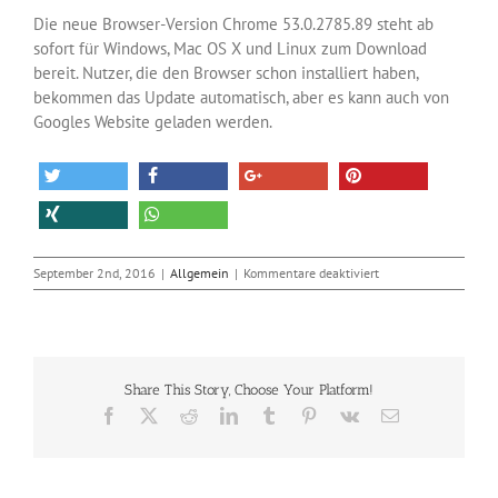
Die neue Browser-Version Chrome 53.0.2785.89 steht ab
sofort für Windows, Mac OS X und Linux zum Download
bereit. Nutzer, die den Browser schon installiert haben,
bekommen das Update automatisch, aber es kann auch von
Googles Website geladen werden.
für
September 2nd, 2016
|
Allgemein
|
Kommentare deaktiviert
Chrome
53
ohne
Flash-
Tracking
Share This Story, Choose Your Platform!
Facebook
X
Reddit
LinkedIn
Tumblr
Pinterest
Vk
E-
Mail